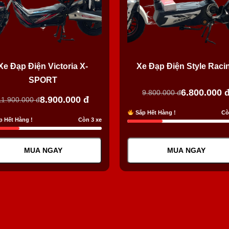
Xe Đạp Điện Victoria X-
Xe Đạp Điện Style Raci
SPORT
6.800.000
9.800.000
đ
8.900.000
đ
11.900.000
đ
Sắp Hết Hàng !
Cò
 Hết Hàng !
Còn 3 xe
MUA NGAY
MUA NGAY