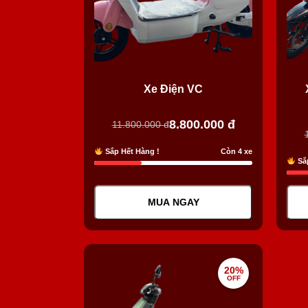
Xe Điện VC
8.800.000
đ
11.800.000
đ
Sắp Hết Hàng !
Còn 4 xe
Sắp
MUA NGAY
20%
OFF