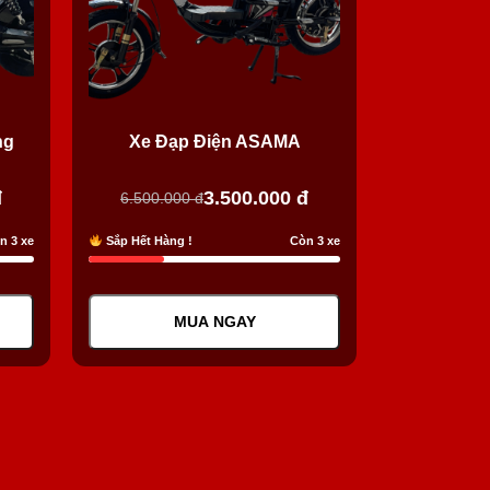
ng
Xe Đạp Điện ASAMA
đ
3.500.000
đ
6.500.000
đ
n 3 xe
Sắp Hết Hàng !
Còn 3 xe
MUA NGAY