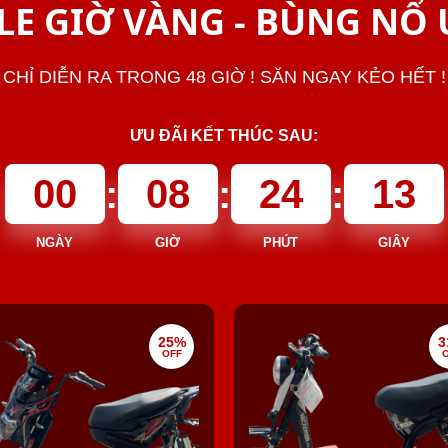
LE GIỜ VÀNG - BÙNG NỔ 
CHỈ DIỄN RA TRONG 48 GIỜ ! SĂN NGAY KẺO HẾT !
ƯU ĐÃI KẾT THÚC SAU:
00
:
08
:
24
:
12
NGÀY
GIỜ
PHÚT
GIÂY
25%
3
OFF