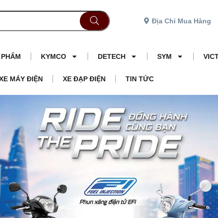
Địa Chỉ Mua Hàng
N PHẨM
KYMCO
DETECH
SYM
VIC
XE MÁY ĐIỆN
XE ĐẠP ĐIỆN
TIN TỨC