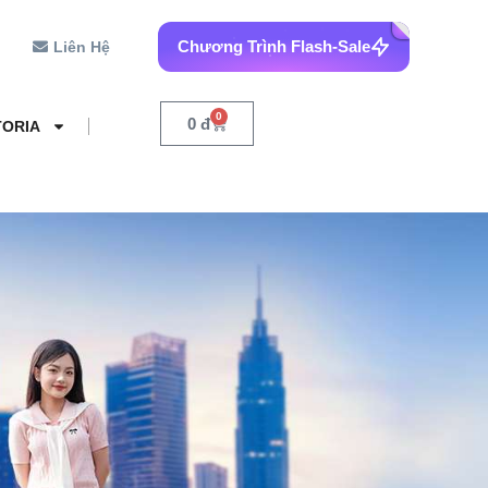
Chương Trình Flash-Sale
Liên Hệ
0
0
đ
TORIA