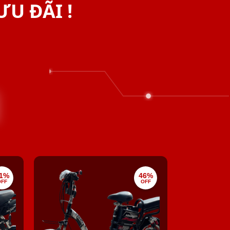
ƯU ĐÃI !
1%
46%
OFF
OFF