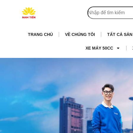
TRANG CHỦ
VỀ CHÚNG TÔI
TẤT CẢ SẢ
XE MÁY 50CC