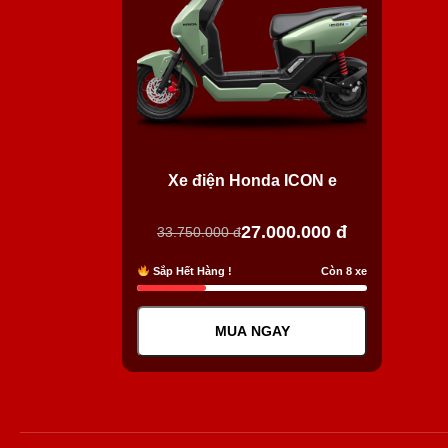
Xe điện Honda ICON e
27.000.000
đ
33.750.000
đ
Sắp Hết Hàng !
Còn 8 xe
MUA NGAY