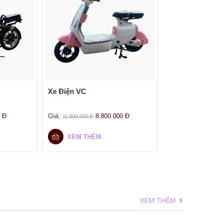
Xe Điện VC
Giá:
0
Đ
8.800.000
Đ
11.800.000
Đ
XEM THÊM
XEM THÊM