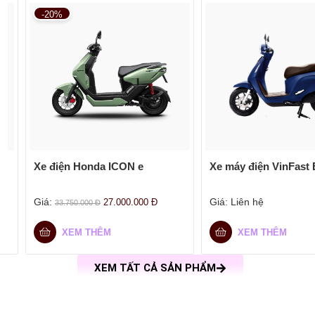
-20%
Xe điện Honda ICON e
Xe máy điện VinFast
Giá:
Giá:
Liên hệ
27.000.000
Đ
33.750.000
Đ
XEM THÊM
XEM THÊM
XEM TẤT CẢ SẢN PHẨM