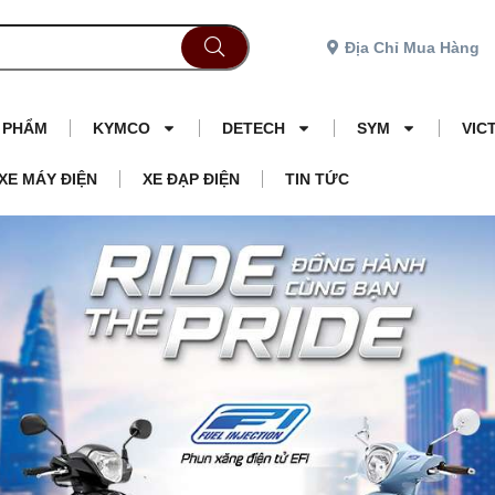
Địa Chỉ Mua Hàng
N PHẨM
KYMCO
DETECH
SYM
VIC
XE MÁY ĐIỆN
XE ĐẠP ĐIỆN
TIN TỨC