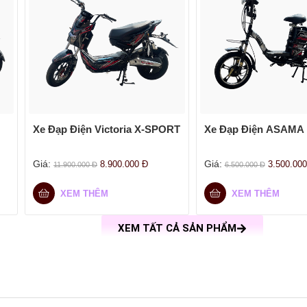
Xe Đạp Điện Victoria X-SPORT
Xe Đạp Điện ASAMA
Giá:
Giá:
8.900.000
Đ
3.500.00
11.900.000
Đ
6.500.000
Đ
XEM THÊM
XEM THÊM
XEM TẤT CẢ SẢN PHẨM