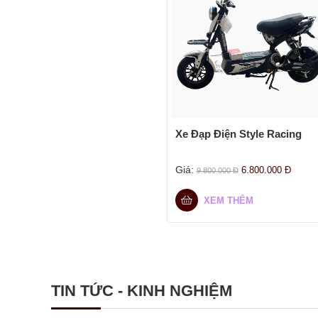
Xe Đạp Điện Style Racing
Giá:
6.800.000
Đ
9.800.000
Đ
XEM THÊM
TIN TỨC - KINH NGHIỆM