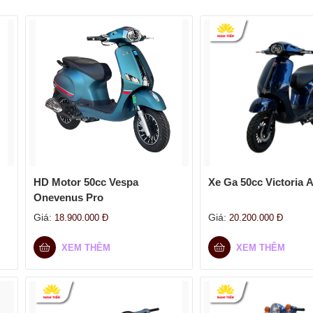
HD Motor 50cc Vespa
Xe Ga 50cc Victoria 
Onevenus Pro
Giá:
Giá:
18.900.000
Đ
20.200.000
Đ
XEM THÊM
XEM THÊM