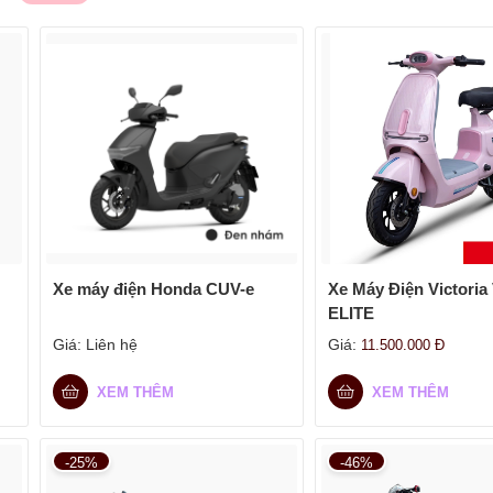
Xe máy điện Honda CUV-e
Xe Máy Điện Victoria
ELITE
Giá:
Liên hệ
Giá:
11.500.000
Đ
XEM THÊM
XEM THÊM
-25%
-46%