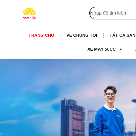
TRANG CHỦ
VỀ CHÚNG TÔI
TẤT CẢ SẢ
XE MÁY 50CC