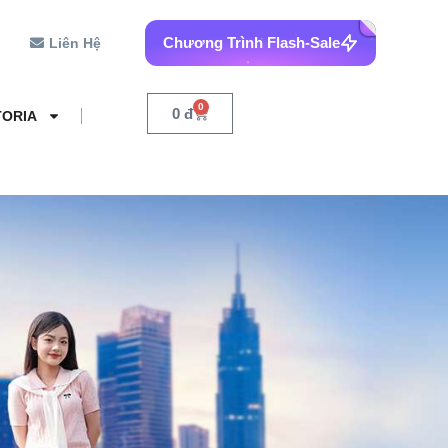
Chương Trình Flash-Sale
Liên Hệ
0
0
đ
TORIA