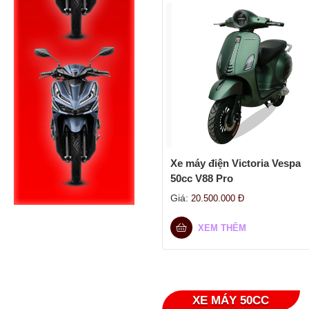
Xe máy điện Victoria Vespa
50cc V88 Pro
Giá:
20.500.000
Đ
XEM THÊM
XE MÁY 50CC