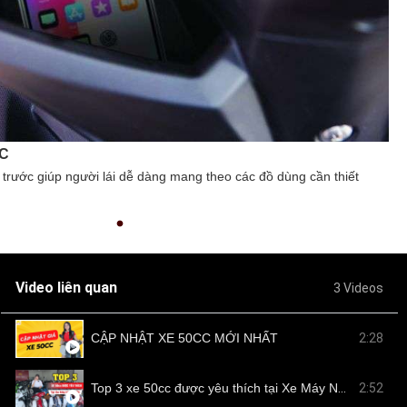
ĐỘ
ng đèn pha chiếu sáng LED tăng khả năng nhận diện xung quanh.
Độn
dù
Video liên quan
3 Videos
CẬP NHẬT XE 50CC MỚI NHẤT
2:28
Top 3 xe 50cc được yêu thích tại Xe Máy Nam Tiến
2:52