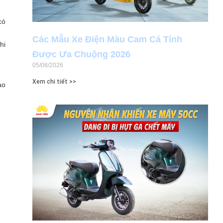
có
Các Mẫu Xe Điện Màu Cam Cá Tính
hi
Được Ưa Chuộng 2026
05/08/2026
Xem chi tiết >>
ao