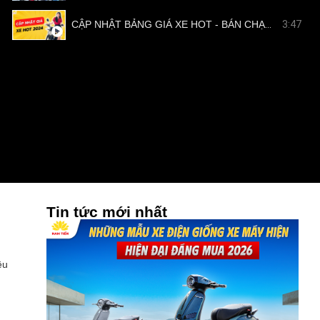
CẬP NHẬT BẢNG GIÁ XE HOT - BÁN CHẠY TẠI NAM TIẾN
3:47
Tin tức mới nhất
ệu