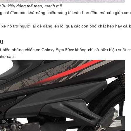
hữu kiểu dáng thể thao, mạnh mẽ
ng chỉ đảm bảo khả năng chiếu sáng tốt vào ban đêm mà còn giúp xe 
 xe hỗ trợ người lái dễ dàng len lỏi qua các con phố chật hẹp hay cả k
ệu
ã biến những chiếc xe Galaxy Sym 50cc không chỉ sở hữu hiệu suất c
như sau: