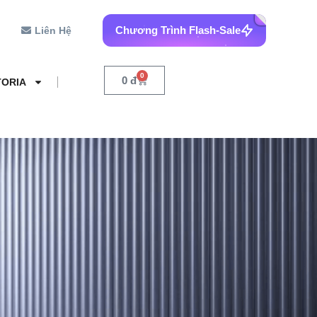
Chương Trình Flash-Sale
Liên Hệ
0
0
đ
TORIA