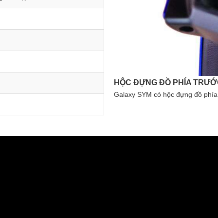
ĐÈN PHA LED
mang theo các đồ dùng cần thiết
Galaxy SYM 50cc sử dụng hệ thố