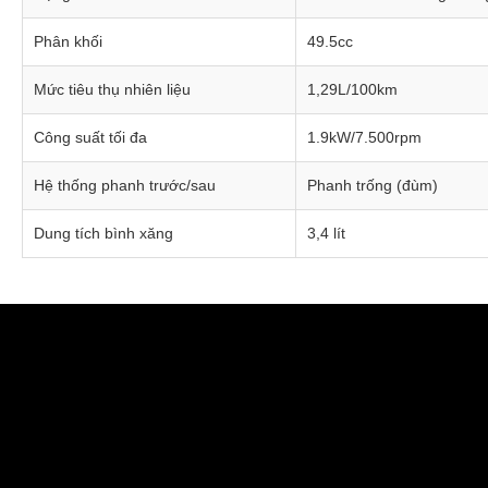
Phân khối
49.5cc
Mức tiêu thụ nhiên liệu
1,29L/100km
Công suất tối đa
1.9kW/7.500rpm
HỘC ĐỰNG ĐỒ PHÍA TRƯỚC
Hệ thống phanh trước/sau
Phanh trống (đùm)
Galaxy SYM có hộc đựng đồ phía trước giúp người lái dễ dàng 
Dung tích bình xăng
3,4 lít