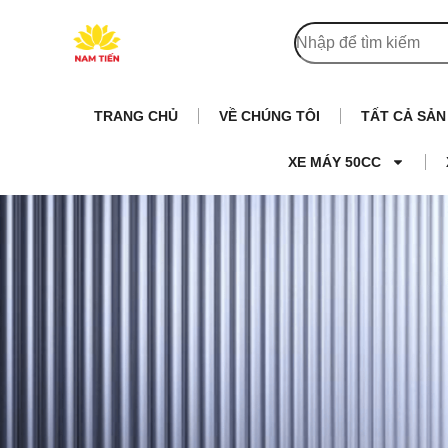
TRANG CHỦ
VỀ CHÚNG TÔI
TẤT CẢ SẢ
XE MÁY 50CC