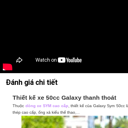
Đánh giá chi tiết
Thiết kế xe 50cc Galaxy thanh thoát
Thuộc
dòng xe SYM cao cấp
, thiết kế của Galaxy Sym 50cc l
thép cao cấp, ống xả kiểu thể thao,...