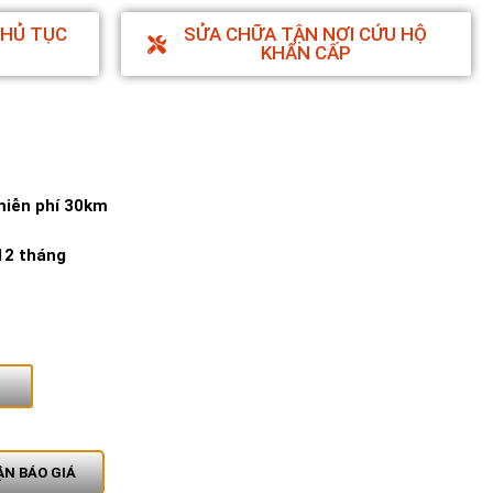
THỦ TỤC
SỬA CHỮA TẬN NƠI CỨU HỘ
KHẨN CẤP
miễn phí 30km
12 tháng
N BÁO GIÁ