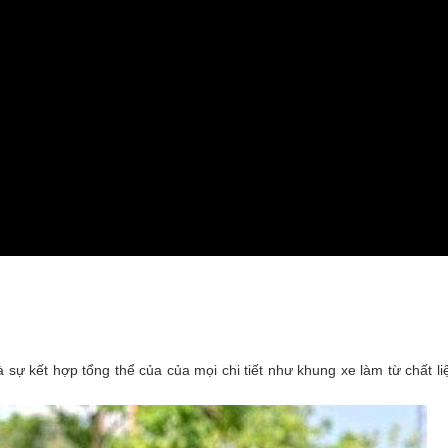
à sự kết hợp tổng thể của của mọi chi tiết như khung xe làm từ chất li