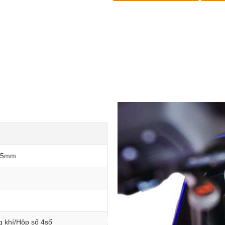
095mm
g khí/Hộp số 4số