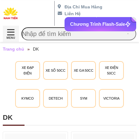
Địa Chỉ Mua Hàng
Liên Hệ
Chương Trình Flash-Sale
MENU
Trang chủ
»
DK
XE ĐẠP
XE ĐIỆN
XE SỐ 50CC
XE GA 50CC
ĐIỆN
50CC
KYMCO
DETECH
SYM
VICTORIA
DK