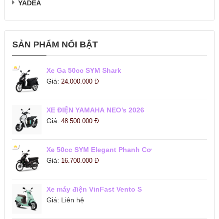
YADEA
SẢN PHẨM NỔI BẬT
Xe Ga 50cc SYM Shark
Giá:
24.000.000
Đ
XE ĐIỆN YAMAHA NEO’s 2026
Giá:
48.500.000
Đ
Xe 50cc SYM Elegant Phanh Cơ
Giá:
16.700.000
Đ
Xe máy điện VinFast Vento S
Giá:
Liên hệ