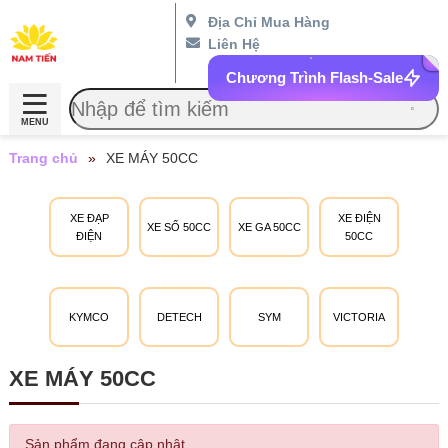
Địa Chỉ Mua Hàng
Liên Hệ
Chương Trình Flash-Sale
MENU
Trang chủ
»
XE MÁY 50CC
XE ĐẠP
XE ĐIỆN
XE SỐ 50CC
XE GA 50CC
ĐIỆN
50CC
KYMCO
DETECH
SYM
VICTORIA
XE MÁY 50CC
Sản phẩm đang cập nhật...