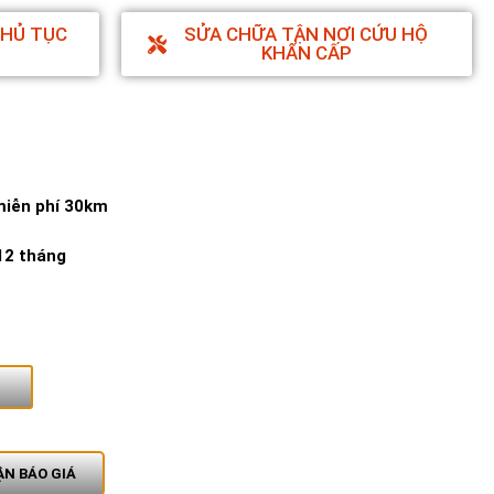
THỦ TỤC
SỬA CHỮA TẬN NƠI CỨU HỘ
KHẨN CẤP
miễn phí 30km
12 tháng
N BÁO GIÁ