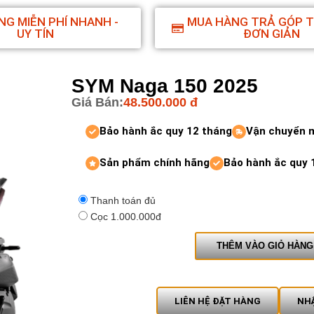
NG MIỄN PHÍ NHANH -
MUA HÀNG TRẢ GÓP 
UY TÍN
ĐƠN GIẢN
SYM Naga 150 2025
Giá Bán:
48.500.000
đ
Bảo hành ắc quy 12 tháng
Vận chuyển 
Sản phẩm chính hãng
Bảo hành ắc quy 
Thanh toán đủ
Cọc 1.000.000đ
THÊM VÀO GIỎ HÀNG
LIÊN HỆ ĐẶT HÀNG
NHẬ