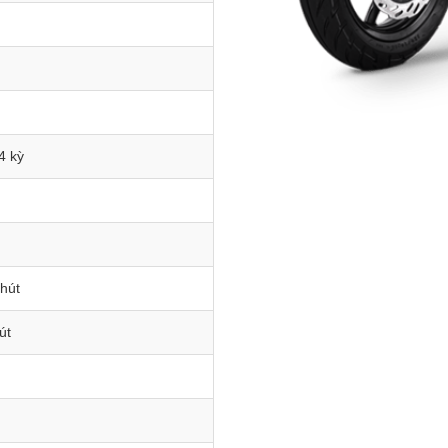
4 kỳ
hút
út