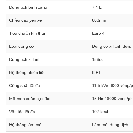
Dung tích bình xăng
7.4 L
Chiều cao yên xe
803mm
Tiêu chuẩn khí thải
Euro 4
Loại động cơ
Động cơ xi lanh đơn, 
Dung tích xi lanh
158cc
Hệ thống nhiên liệu
E.F.I
Công suất tối đa
11.5 kW/ 8000 vòng/p
Mô-men xoắn cực đại
15 Nm/ 6000 vòng/ph
Vận tốc tối đa
107 km/h
Hệ thống làm mát
Làm mát dung dịch