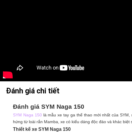
Đánh giá chi tiết
Đánh giá SYM Naga 150
SYM Naga 150
là mẫu xe tay ga thể thao mới nhất của SYM, 
hứng từ loài rắn Mamba, xe có kiểu dáng độc đáo và khác biệt 
Thiết kế xe SYM Naga 150