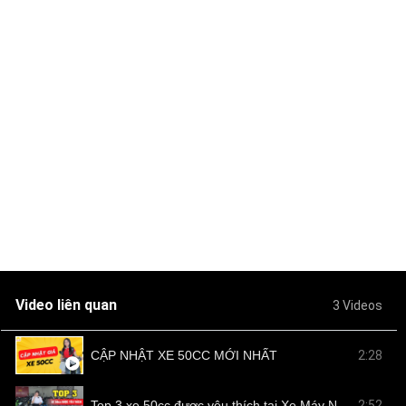
Video liên quan
3 Videos
CẬP NHẬT XE 50CC MỚI NHẤT
2:28
Top 3 xe 50cc được yêu thích tại Xe Máy Nam Tiến
2:52