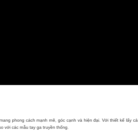
mang phong cách mạnh mẽ, góc cạnh và hiện đại. Với thiết kế lấy c
so với các mẫu tay ga truyền thống.