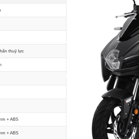
m
hấn thuỷ lực
n
0mm + ABS
0mm + ABS