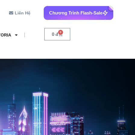
Chương Trình Flash-Sale
Liên Hệ
0
0
đ
TORIA