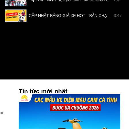
CẬP NHẬT BẢNG GIÁ XE HOT - BÁN CHẠY TẠI NAM TIẾN
3:47
Tin tức mới nhất
ảm