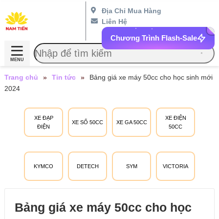
Địa Chỉ Mua Hàng
Liên Hệ
Chương Trình Flash-Sale
MENU
Trang chủ
»
Tin tức
»
Bảng giá xe máy 50cc cho học sinh mới
2024
XE ĐẠP
XE ĐIỆN
XE SỐ 50CC
XE GA 50CC
ĐIỆN
50CC
KYMCO
DETECH
SYM
VICTORIA
Bảng giá xe máy 50cc cho học