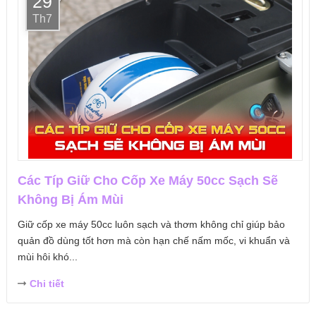
29
Th7
Các Típ Giữ Cho Cốp Xe Máy 50cc Sạch Sẽ
Không Bị Ám Mùi
Giữ cốp xe máy 50cc luôn sạch và thơm không chỉ giúp bảo
quản đồ dùng tốt hơn mà còn hạn chế nấm mốc, vi khuẩn và
mùi hôi khó...
Chi tiết