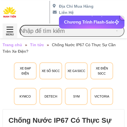
Địa Chỉ Mua Hàng
Liên Hệ
Chương Trình Flash-Sale
MENU
Trang chủ
»
Tin tức
»
Chống Nước IP67 Có Thực Sự Cần
Trên Xe Điện?
XE ĐẠP
XE ĐIỆN
XE SỐ 50CC
XE GA 50CC
ĐIỆN
50CC
KYMCO
DETECH
SYM
VICTORIA
Chống Nước IP67 Có Thực Sự