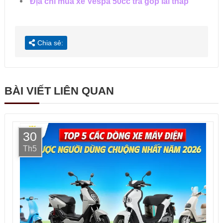
Địa chỉ mua xe Vespa 50cc trả góp lãi thấp
Chia sẻ:
BÀI VIẾT LIÊN QUAN
30
Th5