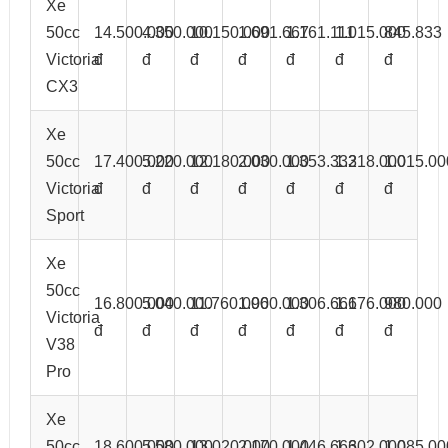
Xe
50cc
14.500.000
4.350.000
10.150.000
1.691.667
1.161.111
1.015.000
845.833
Victoria
đ
đ
đ
đ
đ
đ
đ
CX3
Xe
50cc
17.400.000
5.220.000
12.180.000
2.030.000
1.353.333
1.218.000
1.015.00
Victoria
đ
đ
đ
đ
đ
đ
đ
Sport
Xe
50cc
16.800.000
5.040.000
11.760.000
1.960.000
1.306.666
1.176.000
980.000
Victoria
đ
đ
đ
đ
đ
đ
đ
V38
Pro
Xe
50cc
18.600.000
5.580.000
13.020.000
2.170.000
1.446.666
1.302.000
1.085.00