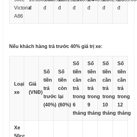
Victoria
đ
đ
đ
đ
đ
đ
đ
A86
Nếu khách hàng trả trước 40% giá trị xe:
Số
Số
Số
Số
Số
Số
tiền
tiền
tiền
tiền
tiền
tiền
cần
cần
cần
cần
Loại
Giá
trả
còn
trả
trả
trả
trả
xe
(VNĐ)
trước
lại
trong
trong
trong
trong
(40%)
(60%)
6
9
10
12
tháng
tháng
tháng
tháng
Xe
50cc