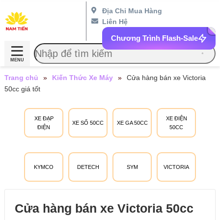
Địa Chỉ Mua Hàng
Liên Hệ
Chương Trình Flash-Sale
MENU
Trang chủ
»
Kiến Thức Xe Máy
»
Cửa hàng bán xe Victoria
50cc giá tốt
XE ĐẠP
XE ĐIỆN
XE SỐ 50CC
XE GA 50CC
ĐIỆN
50CC
KYMCO
DETECH
SYM
VICTORIA
Cửa hàng bán xe Victoria 50cc