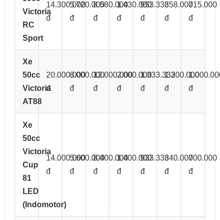
14.300.000
5.720.000
8.580.000
1.430.000
953.333
858.000
715.000
Victoria
đ
đ
đ
đ
đ
đ
đ
RC
Sport
Xe
50cc
20.000.000
8.000.000
12.000.000
2.000.000
1.333.333
1.200.000
1.000.00
Victoria
đ
đ
đ
đ
đ
đ
đ
AT88
Xe
50cc
Victoria
14.000.000
5.600.000
8.400.000
1.400.000
933.333
840.000
700.000
Cup
đ
đ
đ
đ
đ
đ
đ
81
LED
(Indomotor)