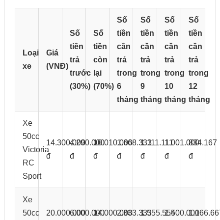
Số
Số
Số
Số
Số
Số
tiền
tiền
tiền
tiền
tiền
tiền
cần
cần
cần
cần
Loại
Giá
trả
còn
trả
trả
trả
trả
xe
(VNĐ)
trước
lại
trong
trong
trong
trong
(30%)
(70%)
6
9
10
12
tháng
tháng
tháng
tháng
Xe
50cc
14.300.000
4.290.000
10.010.000
1.668.333
1.111.111
1.001.000
834.167
Victoria
đ
đ
đ
đ
đ
đ
đ
RC
Sport
Xe
50cc
20.000.000
6.000.000
14.000.000
2.333.333
1.555.555
1.400.000
1.166.66