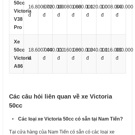
50cc
16.800.000
6.720.000
10.080.000
1.680.000
1.120.000
1.008.000
840.000
Victoria
đ
đ
đ
đ
đ
đ
đ
V38
Pro
Xe
50cc
18.600.000
7.440.000
11.160.000
1.860.000
1.240.000
1.116.000
930.000
Victoria
đ
đ
đ
đ
đ
đ
đ
A86
Các câu hỏi liên quan về xe Victoria
50cc
Các loại xe Victoria 50cc có sẵn tại Nam Tiến?
Tại cửa hàng của Nam Tiến có sẵn có các loại xe