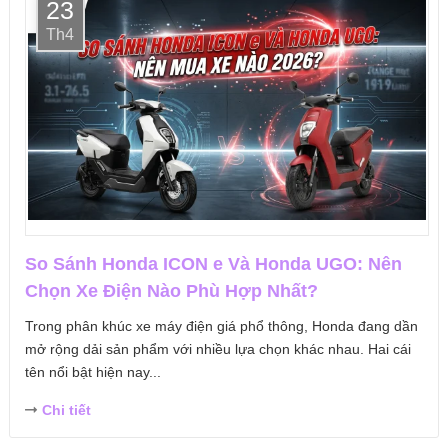
23
Th4
So Sánh Honda ICON e Và Honda UGO: Nên
Chọn Xe Điện Nào Phù Hợp Nhất?
Trong phân khúc xe máy điện giá phổ thông, Honda đang dần
mở rộng dải sản phẩm với nhiều lựa chọn khác nhau. Hai cái
tên nổi bật hiện nay...
Chi tiết