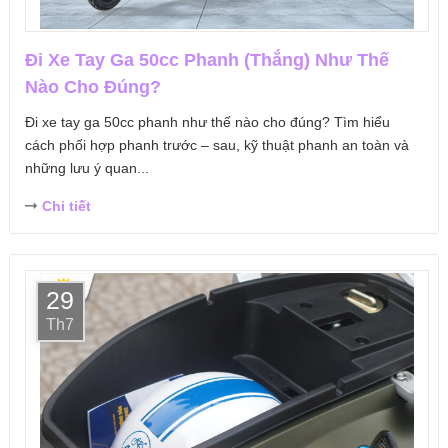
Đi Xe Tay Ga 50cc Phanh (Thắng) Như Thế
Nào Cho Đúng?
Đi xe tay ga 50cc phanh như thế nào cho đúng? Tìm hiểu
cách phối hợp phanh trước – sau, kỹ thuật phanh an toàn và
những lưu ý quan...
Chi tiết
29
Th7