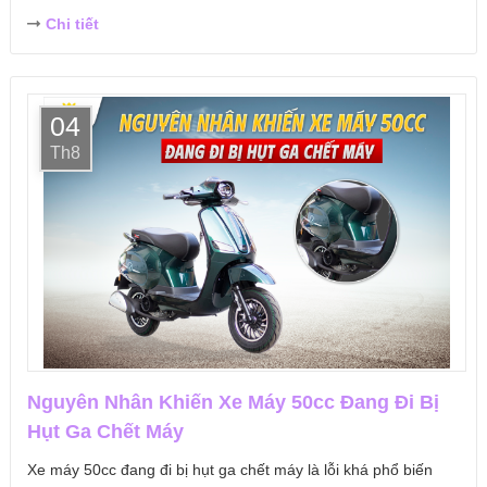
Chi tiết
04
Th8
Nguyên Nhân Khiến Xe Máy 50cc Đang Đi Bị
Hụt Ga Chết Máy
Xe máy 50cc đang đi bị hụt ga chết máy là lỗi khá phổ biến