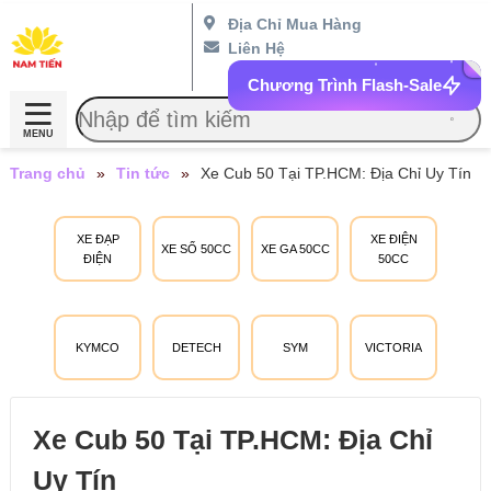
Địa Chỉ Mua Hàng
Liên Hệ
Chương Trình Flash-Sale
MENU
Trang chủ
»
Tin tức
»
Xe Cub 50 Tại TP.HCM: Địa Chỉ Uy Tín
XE ĐẠP
XE ĐIỆN
XE SỐ 50CC
XE GA 50CC
ĐIỆN
50CC
KYMCO
DETECH
SYM
VICTORIA
Xe Cub 50 Tại TP.HCM: Địa Chỉ
Uy Tín