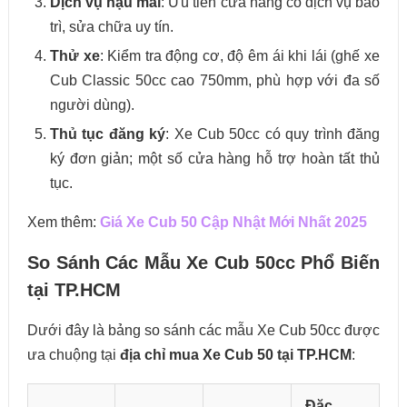
Dịch vụ hậu mãi
: Ưu tiên cửa hàng có dịch vụ bảo
trì, sửa chữa uy tín.
Thử xe
: Kiểm tra động cơ, độ êm ái khi lái (ghế xe
Cub Classic 50cc cao 750mm, phù hợp với đa số
người dùng).
Thủ tục đăng ký
: Xe Cub 50cc có quy trình đăng
ký đơn giản; một số cửa hàng hỗ trợ hoàn tất thủ
tục.
Xem thêm:
Giá Xe Cub 50 Cập Nhật Mới Nhất 2025
So Sánh Các Mẫu Xe Cub 50cc Phổ Biến
tại TP.HCM
Dưới đây là bảng so sánh các mẫu Xe Cub 50cc được
ưa chuộng tại
địa chỉ mua Xe Cub 50 tại TP.HCM
:
Đặc