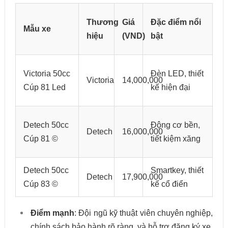
Thương
Giá
Đặc điểm nổi
Mẫu xe
hiệu
(VND)
bật
Victoria 50cc
Đèn LED, thiết
Victoria
14,000,000
Cúp 81 Led
kế hiện đại
Detech 50cc
Động cơ bền,
Detech
16,000,000
Cúp 81 ©
tiết kiệm xăng
Detech 50cc
Smartkey, thiết
Detech
17,900,000
Cúp 83 ©
kế cổ điển
Điểm mạnh
: Đội ngũ kỹ thuật viên chuyên nghiệp,
chính sách bảo hành rõ ràng, và hỗ trợ đăng ký xe.