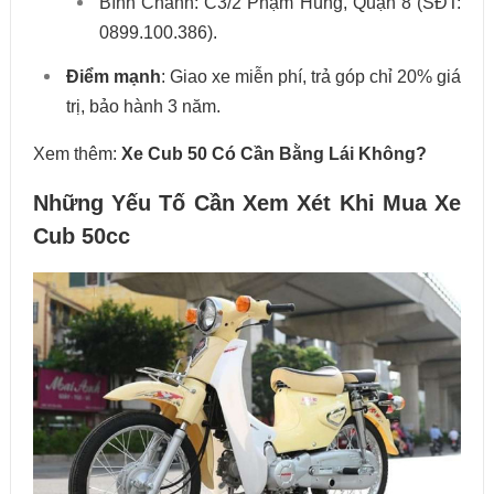
Bình Chánh: C3/2 Phạm Hùng, Quận 8 (SĐT:
0899.100.386).
Điểm mạnh
: Giao xe miễn phí, trả góp chỉ 20% giá
trị, bảo hành 3 năm.
Xem thêm:
Xe Cub 50 Có Cần Bằng Lái Không?
Những Yếu Tố Cần Xem Xét Khi Mua Xe
Cub 50cc