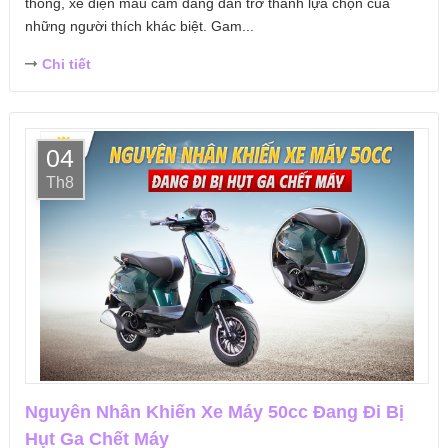
thống, xe điện màu cam đang dần trở thành lựa chọn của
những người thích khác biệt. Gam...
Chi tiết
04
Th8
Nguyên Nhân Khiến Xe Máy 50cc Đang Đi Bị
Hụt Ga Chết Máy