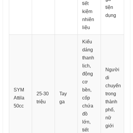
tiết
tiện
kiệm
dụng
nhiên
liệu
Kiểu
dáng
thanh
lịch,
Người
động
di
cơ
chuyển
SYM
bền,
25-30
Tay
trong
Attila
cốp
triệu
ga
thành
50cc
chứa
phố,
đồ
nữ
lớn,
giới
tiết