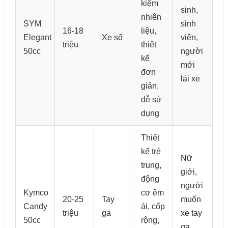
kiệm
sinh,
nhiên
SYM
sinh
16-18
liệu,
Elegant
Xe số
viên,
triệu
thiết
50cc
người
kế
mới
đơn
lái xe
giản,
dễ sử
dụng
Thiết
kế trẻ
Nữ
trung,
giới,
động
người
Kymco
cơ êm
20-25
Tay
muốn
Candy
ái, cốp
triệu
ga
xe tay
50cc
rộng,
ga