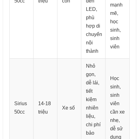
50cc
triệu
côn
đèn
mạnh
LED,
mẽ,
phù
học
hợp di
sinh,
chuyển
sinh
nội
viên
thành
Nhỏ
gọn,
Học
dễ lái,
sinh,
tiết
sinh
kiệm
Sirius
14-18
viên
Xe số
nhiên
50cc
triệu
cần xe
liệu,
nhẹ,
chi phí
dễ sử
bảo
dụng