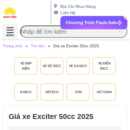
Địa Chỉ Mua Hàng
Liên Hệ
Chương Trình Flash-Sale
MENU
Trang chủ
»
Tin tức
»
Giá xe Exciter 50cc 2025
XE ĐẠP
XE ĐIỆN
XE SỐ 50CC
XE GA 50CC
ĐIỆN
50CC
KYMCO
DETECH
SYM
VICTORIA
Giá xe Exciter 50cc 2025