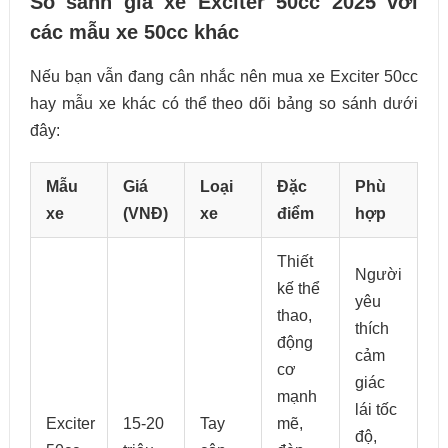
So sánh giá xe Exciter 50cc 2025 với
các mẫu xe 50cc khác
Nếu bạn vẫn đang cân nhắc nên mua xe Exciter 50cc
hay mẫu xe khác có thể theo dõi bảng so sánh dưới
đây:
Mẫu
Giá
Loại
Đặc
Phù
xe
(VNĐ)
xe
điểm
hợp
Thiết
Người
kế thể
yêu
thao,
thích
động
cảm
cơ
giác
mạnh
lái tốc
Exciter
15-20
Tay
mẽ,
độ,