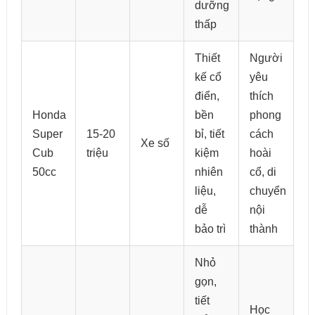
dưỡng
thấp
Thiết
Người
kế cổ
yêu
điển,
thích
Honda
bền
phong
Super
15-20
bỉ, tiết
cách
Xe số
Cub
triệu
kiệm
hoài
50cc
nhiên
cổ, di
liệu,
chuyển
dễ
nội
bảo trì
thành
Nhỏ
gọn,
tiết
Học