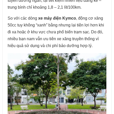
tuyến đường ngắn, lại tiết kiệm nhiên liệu đáng kể –
trung bình chỉ khoảng 1,8 – 2,1 lít/100km.
So với các dòng
xe máy điện Kymco
, động cơ xăng
50cc tuy không “xanh” bằng nhưng lại tiện lợi hơn khi
đi xa hoặc ở khu vực chưa phổ biến trạm sạc. Do đó,
nhiều bạn nam vẫn ưu tiên xe xăng truyền thống vì
hiệu quả sử dụng và chi phí bảo dưỡng hợp lý.