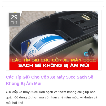
29
Th7
Các Típ Giữ Cho Cốp Xe Máy 50cc Sạch Sẽ
Không Bị Ám Mùi
Giữ cốp xe máy 50cc luôn sạch và thơm không chỉ giúp bảo
quản đồ dùng tốt hơn mà còn hạn chế nấm mốc, vi khuẩn và
mùi hôi khó...