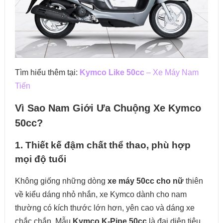
Tìm hiểu thêm tại:
Kymco Like 50cc
– Xe Máy Nam
Tiến
Vì Sao Nam Giới Ưa Chuộng Xe Kymco
50cc?
1. Thiết kế đậm chất thể thao, phù hợp
mọi độ tuổi
Không giống những dòng
xe máy 50cc cho nữ
thiên
về kiểu dáng nhỏ nhắn, xe Kymco dành cho nam
thường có kích thước lớn hơn, yên cao và dáng xe
chắc chắn. Mẫu
Kymco K-Pipe 50cc
là đại diện tiêu