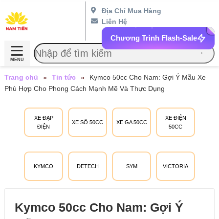
Địa Chỉ Mua Hàng
Liên Hệ
Chương Trình Flash-Sale
MENU
Trang chủ
»
Tin tức
»
Kymco 50cc Cho Nam: Gợi Ý Mẫu Xe
Phù Hợp Cho Phong Cách Mạnh Mẽ Và Thực Dụng
XE ĐẠP
XE ĐIỆN
XE SỐ 50CC
XE GA 50CC
ĐIỆN
50CC
KYMCO
DETECH
SYM
VICTORIA
Kymco 50cc Cho Nam: Gợi Ý