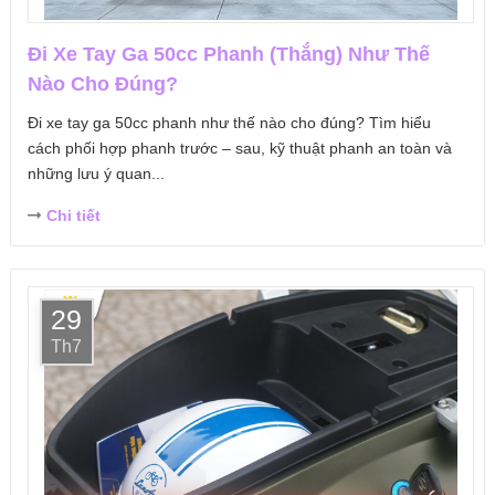
Đi Xe Tay Ga 50cc Phanh (Thắng) Như Thế
Nào Cho Đúng?
Đi xe tay ga 50cc phanh như thế nào cho đúng? Tìm hiểu
cách phối hợp phanh trước – sau, kỹ thuật phanh an toàn và
những lưu ý quan...
Chi tiết
29
Th7