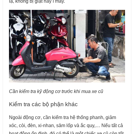
lạ, không bị giật hay ì máy.
Cần kiểm tra kỹ động cơ trước khi mua xe cũ
Kiểm tra các bộ phận khác
Ngoài động cơ, cần kiểm tra hệ thống phanh, giảm
xóc, còi, đèn, xi-nhan, săm lốp và ắc quy,… Nếu tất cả
hoạt động ổn định, đó có thể là một chiếc xe cũ còn tốt.