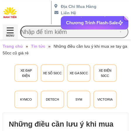
Địa Chỉ Mua Hàng
Liên Hệ
Chương Trình Flash-Sale
MENU
Trang chủ
»
Tin tức
»
Những điều cần lưu ý khi mua xe tay ga
50cc cũ giá rẻ
XE ĐẠP
XE ĐIỆN
XE SỐ 50CC
XE GA 50CC
ĐIỆN
50CC
KYMCO
DETECH
SYM
VICTORIA
Những điều cần lưu ý khi mua