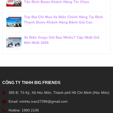
Tân Bình Được Khách Hàng Tin Chọn
Top Địa Chỉ Mua Xe Điện Chính Hãng Tại Bình
Thạnh Được Khách Hàng Đánh Giá Cao
Xe Điện Gogo Giá Bao Nhiêu? Cập Nhật Giá
Mới Nhất 2026
CÔNG TY TNHH BIG FRIENDS
385 Đ. Tô Ký, Xã Hóc Môn, Thành phố Hồ Chí Minh (Hóc Môn)
Email: minhtu.tran27396@gmail.com
Hotline: 1900 2145