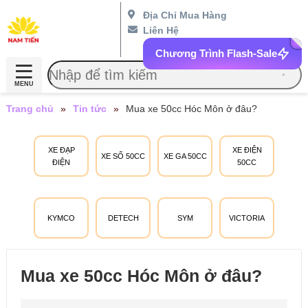
Địa Chỉ Mua Hàng
Liên Hệ
Chương Trình Flash-Sale
MENU
Trang chủ
»
Tin tức
»
Mua xe 50cc Hóc Môn ở đâu?
XE ĐẠP
XE ĐIỆN
XE SỐ 50CC
XE GA 50CC
ĐIỆN
50CC
KYMCO
DETECH
SYM
VICTORIA
Mua xe 50cc Hóc Môn ở đâu?