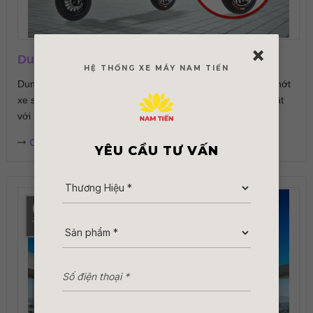
×
Dung Tích Nhớt Xe 50cc Là Bao Nhiêu ML?
HỆ THỐNG XE MÁY NAM TIẾN
Dung tích nhớt xe 50cc bao nhiêu là đủ? Tìm hiểu lượng nhớt
xe số, xe ga 50cc cần dùng và cách thay nhớt đúng kỹ thuật
với bài viết...
Chi tiết
YÊU CẦU TƯ VẤN
06
Th8