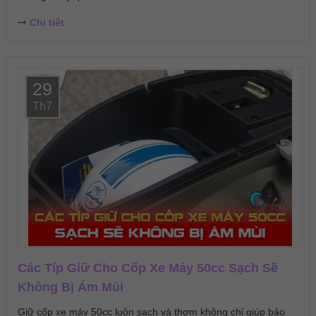
Chi tiết
29
Th7
Các Típ Giữ Cho Cốp Xe Máy 50cc Sạch Sẽ
Không Bị Ám Mùi
Giữ cốp xe máy 50cc luôn sạch và thơm không chỉ giúp bảo