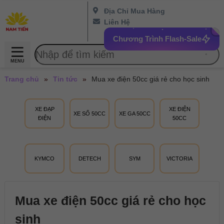
Địa Chỉ Mua Hàng
Liên Hệ
Chương Trình Flash-Sale
MENU
Trang chủ
»
Tin tức
»
Mua xe điện 50cc giá rẻ cho học sinh
XE ĐẠP
XE ĐIỆN
XE SỐ 50CC
XE GA 50CC
ĐIỆN
50CC
KYMCO
DETECH
SYM
VICTORIA
Mua xe điện 50cc giá rẻ cho học
sinh