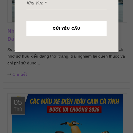
GỬI YÊU CẦU
Những Mẫu Xe Điện Giống Xe Máy Hiện Đại
Đáng Mua 2026
Xe điện giống xe máy là lựa chọn được nhiều người yêu thích
nhờ sở hữu kiểu dáng thời trang, trải nghiệm lái quen thuộc và
chi phí sử dụng...
Chi tiết
05
Th8