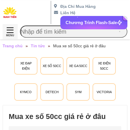
Địa Chỉ Mua Hàng
Liên Hệ
Chương Trình Flash-Sale
MENU
Trang chủ
»
Tin tức
»
Mua xe số 50cc giá rẻ ở đâu
XE ĐẠP
XE ĐIỆN
XE SỐ 50CC
XE GA 50CC
ĐIỆN
50CC
KYMCO
DETECH
SYM
VICTORIA
Mua xe số 50cc giá rẻ ở đâu