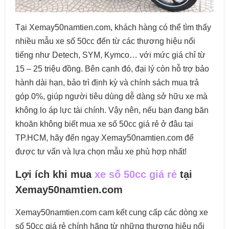
Tại Xemay50namtien.com, khách hàng có thể tìm thấy
nhiều mẫu xe số 50cc đến từ các thương hiệu nổi
tiếng như Detech, SYM, Kymco… với mức giá chỉ từ
15 – 25 triệu đồng. Bên cạnh đó, đại lý còn hỗ trợ bảo
hành dài hạn, bảo trì định kỳ và chính sách mua trả
góp 0%, giúp người tiêu dùng dễ dàng sở hữu xe mà
không lo áp lực tài chính. Vậy nên, nếu bạn đang băn
khoăn không biết mua xe số 50cc giá rẻ ở đâu tại
TP.HCM, hãy đến ngay Xemay50namtien.com để
được tư vấn và lựa chọn mẫu xe phù hợp nhất!
Lợi ích khi mua
xe số 50cc giá rẻ
tại
Xemay50namtien.com
Xemay50namtien.com cam kết cung cấp các dòng xe
số 50cc giá rẻ chính hãng từ những thương hiệu nổi