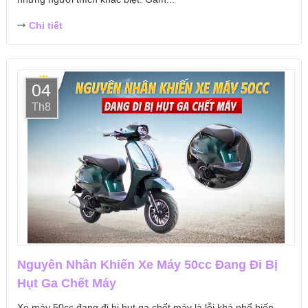
Chi tiết
04
Th8
Nguyên Nhân Khiến Xe Máy 50cc Đang Đi Bị
Hụt Ga Chết Máy
Xe máy 50cc đang đi bị hụt ga chết máy là lỗi khá phổ biến