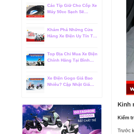
Các Típ Giữ Cho Cốp Xe
Máy 50cc Sạch Sẽ
Không Bị Ám Mùi
Khám Phá Những Cửa
Hàng Xe Điện Uy Tín Tại
Tân Bình Được Khách
Hàng Tin Chọn
Top Địa Chỉ Mua Xe Điện
Chính Hãng Tại Bình
Thạnh Được Khách
Hàng Đánh Giá Cao
Xe Điện Gogo Giá Bao
Nhiêu? Cập Nhật Giá
Mới Nhất 2026
Kinh 
Kiểm t
Trước k