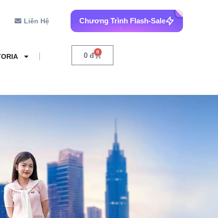
Chương Trình Flash-Sale
Liên Hệ
0
0
đ
TORIA