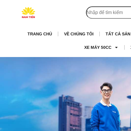
TRANG CHỦ
VỀ CHÚNG TÔI
TẤT CẢ SẢ
XE MÁY 50CC