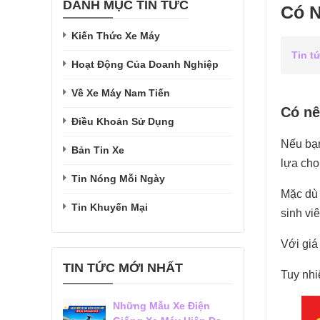
DANH MỤC TIN TỨC
Có N
Kiến Thức Xe Máy
Tin t
Hoạt Động Của Doanh Nghiệp
Về Xe Máy Nam Tiến
Có n
Điều Khoản Sử Dụng
Nếu bạn
Bản Tin Xe
lựa chọ
Tin Nóng Mỗi Ngày
Mặc dù 
Tin Khuyến Mại
sinh vi
Với giá
TIN TỨC MỚI NHẤT
Tuy nhi
Những Mẫu Xe Điện