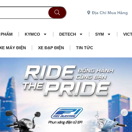
Địa Chỉ Mua Hàng
N PHẨM
KYMCO
DETECH
SYM
VIC
XE MÁY ĐIỆN
XE ĐẠP ĐIỆN
TIN TỨC