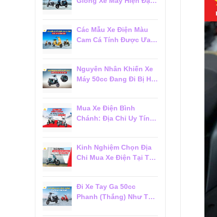
Giống Xe Máy Hiện Đại
Đáng Mua 2026
Các Mẫu Xe Điện Màu
Cam Cá Tính Được Ưa
Chuộng 2026
Nguyên Nhân Khiến Xe
Máy 50cc Đang Đi Bị Hụt
Ga Chết Máy
Mua Xe Điện Bình
Chánh: Địa Chỉ Uy Tín,
Giá Tốt Và Dịch Vụ Hậu
Mãi Đáng Tin Cậy
Kinh Nghiệm Chọn Địa
Chỉ Mua Xe Điện Tại Tân
Phú Đáng Tin Cậy Cho
Người Mới
Đi Xe Tay Ga 50cc
Phanh (Thắng) Như Thế
Nào Cho Đúng?