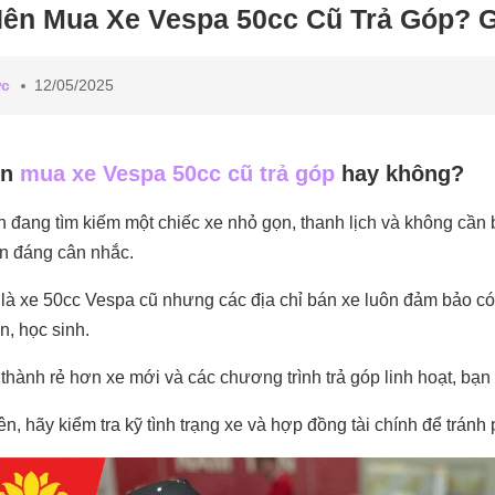
ên Mua Xe Vespa 50cc Cũ Trả Góp? G
ức
12/05/2025
ên
mua xe Vespa 50cc cũ trả góp
hay không?
 đang tìm kiếm một chiếc xe nhỏ gọn, thanh lịch và không cần b
n đáng cân nhắc.
là xe 50cc Vespa cũ nhưng các địa chỉ bán xe luôn đảm bảo c
ên, học sinh.
 thành rẻ hơn xe mới và các chương trình trả góp linh hoạt, bạn
ên, hãy kiểm tra kỹ tình trạng xe và hợp đồng tài chính để trán