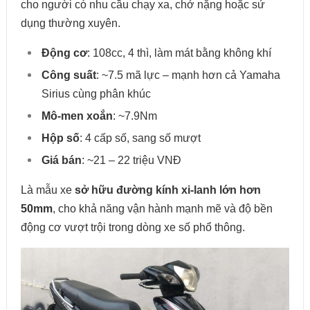
cho người có nhu cầu chạy xa, chở nặng hoặc sử
dụng thường xuyên.
Động cơ
: 108cc, 4 thì, làm mát bằng không khí
Công suất
: ~7.5 mã lực – mạnh hơn cả Yamaha
Sirius cùng phân khúc
Mô-men xoắn
: ~7.9Nm
Hộp số
: 4 cấp số, sang số mượt
Giá bán
: ~21 – 22 triệu VNĐ
Là mẫu xe
sở hữu đường kính xi-lanh lớn hơn
50mm
, cho khả năng vận hành mạnh mẽ và độ bền
động cơ vượt trội trong dòng xe số phổ thông.