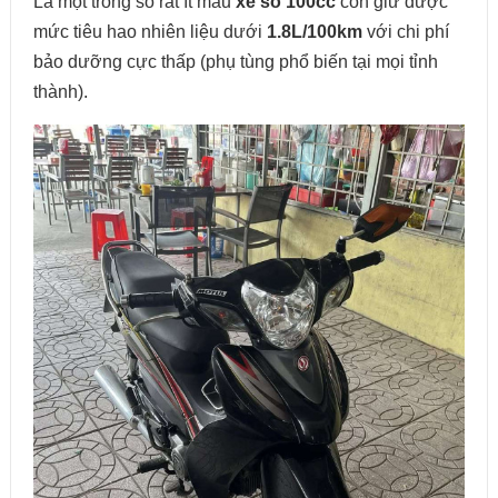
Là một trong số rất ít mẫu
xe số 100cc
còn giữ được
mức tiêu hao nhiên liệu dưới
1.8L/100km
với chi phí
bảo dưỡng cực thấp (phụ tùng phổ biến tại mọi tỉnh
thành).