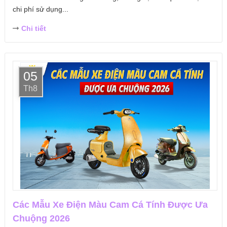
chi phí sử dụng...
Chi tiết
05
Th8
Các Mẫu Xe Điện Màu Cam Cá Tính Được Ưa
Chuộng 2026