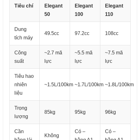
Tiêu chí
Elegant
Elegant
Elegant
50
100
110
Dung
49.5cc
97.2cc
108cc
tích máy
Công
~2.7 mã
~5.5 mã
~7.5 mã
suất
lực
lực
lực
Tiêu hao
nhiên
~1.5L/100km
~1.7L/100km
~1.8L/100km
liệu
Trọng
85kg
95kg
96kg
lượng
Cần
Có –
Có –
Không
bằng lái
bằng A1
bằng A1