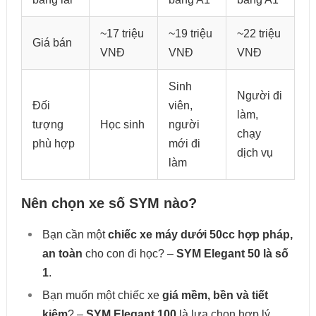
~17 triệu
~19 triệu
~22 triệu
Giá bán
VNĐ
VNĐ
VNĐ
Sinh
Người đi
Đối
viên,
làm,
tượng
Học sinh
người
chạy
phù hợp
mới đi
dịch vụ
làm
Nên chọn xe số SYM nào?
Bạn cần một
chiếc xe máy dưới 50cc hợp pháp,
an toàn
cho con đi học? –
SYM Elegant 50 là số
1
.
Bạn muốn một chiếc xe
giá mềm, bền và tiết
kiệm
? –
SYM Elegant 100
là lựa chọn hợp lý.