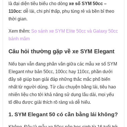
là đại diện tiêu biểu cho dòng
xe số SYM 50cc –
110cc
: dễ lái, chi phí thấp, phụ tùng rẻ và bền bỉ theo
thời gian.
Xem thêm:
So sánh xe SYM Elite 50cc và Galaxy 50cc
bánh mâm
Câu hỏi thường gặp về xe SYM Elegant
Nếu bạn vẫn đang phân vân giữa các mẫu xe số SYM
Elegant như bản 50cc, 100cc hay 110cc, phần dưới
đây sẽ giúp bạn giải đáp những thắc mắc phổ biến
nhất từ người dùng. Từ câu chuyện bằng lái, tiêu hao
nhiên liệu cho tới khả năng sử dụng lâu dài, mọi yếu
tố đều được giải thích rõ ràng và dễ hiểu.
1. SYM Elegant 50 có cần bằng lái không?
Không. Đây là mẫu xe 50cc nên học sinh từ 16 tuổi trở