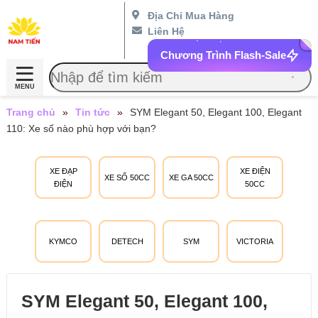
Địa Chỉ Mua Hàng
Liên Hệ
Chương Trình Flash-Sale
MENU
Trang chủ
»
Tin tức
»
SYM Elegant 50, Elegant 100, Elegant
110: Xe số nào phù hợp với bạn?
XE ĐẠP
XE ĐIỆN
XE SỐ 50CC
XE GA 50CC
ĐIỆN
50CC
KYMCO
DETECH
SYM
VICTORIA
SYM Elegant 50, Elegant 100,