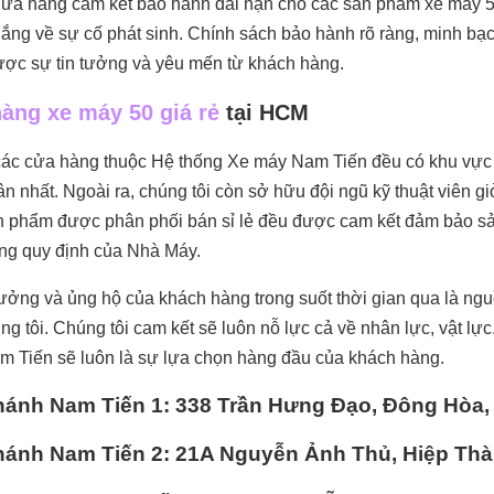
ửa hàng cam kết bảo hành dài hạn cho các sản phẩm xe máy 
 lắng về sự cố phát sinh. Chính sách bảo hành rõ ràng, minh bạ
ợc sự tin tưởng và yêu mến từ khách hàng.
àng xe máy 50 giá rẻ
tại HCM
các cửa hàng thuộc Hệ thống Xe máy Nam Tiến đều có khu vực bả
 tân nhất. Ngoài ra, chúng tôi còn sở hữu đội ngũ kỹ thuật viên 
 phẩm được phân phối bán sỉ lẻ đều được cam kết đảm bảo sả
ng quy định của Nhà Máy.
tưởng và ủng hộ của khách hàng trong suốt thời gian qua là ngu
ng tôi. Chúng tôi cam kết sẽ luôn nỗ lực cả về nhân lực, vật l
 Tiến sẽ luôn là sự lựa chọn hàng đầu của khách hàng.
hánh Nam Tiến 1: 338 Trần Hưng Đạo, Đông Hòa,
hánh Nam Tiến 2: 21A Nguyễn Ảnh Thủ, Hiệp Th