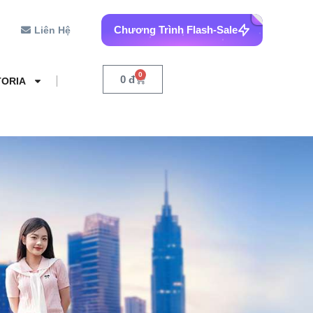
Chương Trình Flash-Sale
Liên Hệ
0
0
đ
TORIA