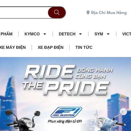
Địa Chỉ Mua Hàng
N PHẨM
KYMCO
DETECH
SYM
VIC
XE MÁY ĐIỆN
XE ĐẠP ĐIỆN
TIN TỨC