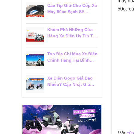
máy hoặ
Các Típ Giữ Cho Cốp Xe
50cc cũ
Máy 50cc Sạch Sẽ
Không Bị Ám Mùi
Khám Phá Những Cửa
Hàng Xe Điện Uy Tín Tại
Tân Bình Được Khách
Hàng Tin Chọn
Top Địa Chỉ Mua Xe Điện
Chính Hãng Tại Bình
Thạnh Được Khách
Hàng Đánh Giá Cao
Xe Điện Gogo Giá Bao
Nhiêu? Cập Nhật Giá
Mới Nhất 2026
Một
cửa