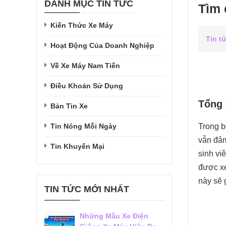
DANH MỤC TIN TỨC
Tìm 
Kiến Thức Xe Máy
Tin t
Hoạt Động Của Doanh Nghiệp
Về Xe Máy Nam Tiến
Điều Khoản Sử Dụng
Tổng 
Bản Tin Xe
Tin Nóng Mỗi Ngày
Trong b
vẫn đảm
Tin Khuyến Mại
sinh vi
được xe
này sẽ 
TIN TỨC MỚI NHẤT
Những Mẫu Xe Điện