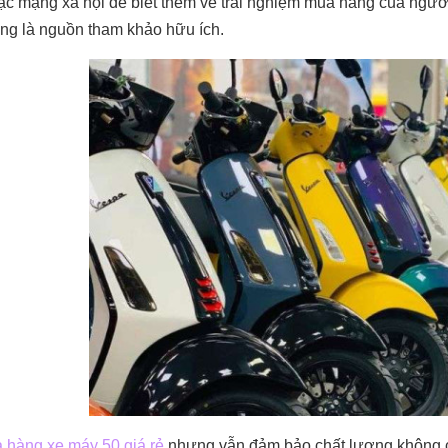
c mạng xã hội để biết thêm về trải nghiệm mua hàng của ngư
ng là nguồn tham khảo hữu ích.
 hàng xe máy 50 giá rẻ
nhưng vẫn đảm bảo chất lượng không ch