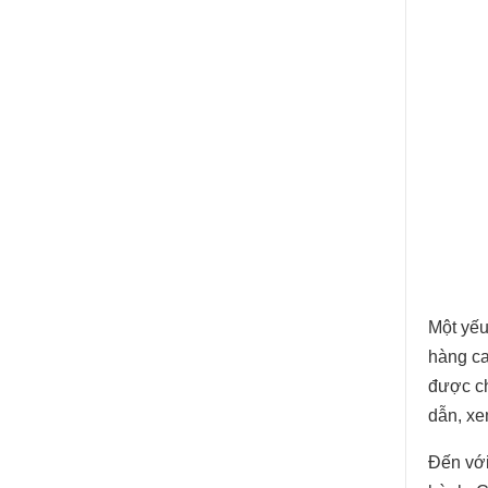
Một yếu
hàng ca
được ch
dẫn, xe
Đến với