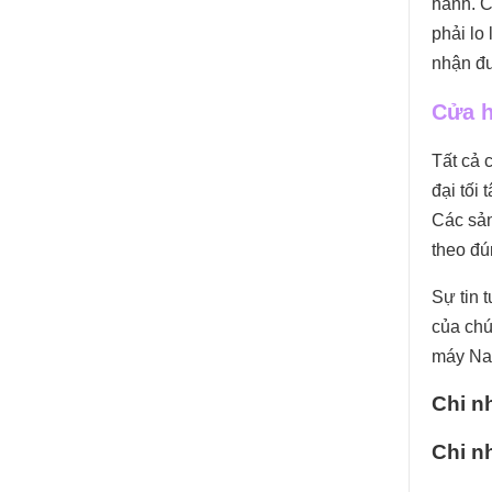
hành. C
phải lo
nhận đư
Cửa h
Tất cả 
đại tối
Các sản
theo đú
Sự tin 
của chú
máy Nam
Chi n
Chi n