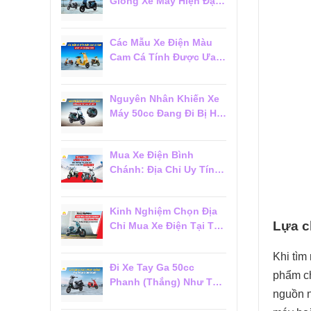
Giống Xe Máy Hiện Đại
Đáng Mua 2026
Các Mẫu Xe Điện Màu
Cam Cá Tính Được Ưa
Chuộng 2026
Nguyên Nhân Khiến Xe
Máy 50cc Đang Đi Bị Hụt
Ga Chết Máy
Mua Xe Điện Bình
Chánh: Địa Chỉ Uy Tín,
Giá Tốt Và Dịch Vụ Hậu
Mãi Đáng Tin Cậy
Kinh Nghiệm Chọn Địa
Lựa 
Chỉ Mua Xe Điện Tại Tân
Phú Đáng Tin Cậy Cho
Người Mới
Khi tìm
Đi Xe Tay Ga 50cc
phẩm ch
Phanh (Thắng) Như Thế
nguồn n
Nào Cho Đúng?