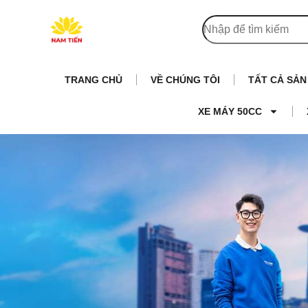
TRANG CHỦ
VỀ CHÚNG TÔI
TẤT CẢ SẢ
XE MÁY 50CC