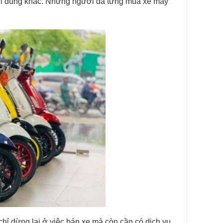
ời dùng khác. Những người đã từng mua xe máy
ỉ dừng lại ở việc bán xe mà còn cần có dịch vụ