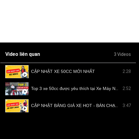
Video liên quan
3 Videos
CẬP NHẬT XE 50CC MỚI NHẤT
2:28
Top 3 xe 50cc được yêu thích tại Xe Máy Nam Tiến
2:52
CẬP NHẬT BẢNG GIÁ XE HOT - BÁN CHẠY TẠI NAM TIẾN
3:47