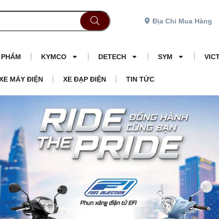
Địa Chỉ Mua Hàng
N PHẨM
KYMCO
DETECH
SYM
VIC
XE MÁY ĐIỆN
XE ĐẠP ĐIỆN
TIN TỨC