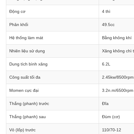
Động cơ
4 thì
Phân khối
49.5cc
Hệ thống làm mát
Bằng không khí
NẮP BÌNH XĂNG PHÍA TRƯỚC
Nhiên liệu sử dụng
Xăng không chì 
h thẩm mỹ cho xe.
Nắp bình xăng được đặt phia trước tăng sự tiện lợi
Dung tích bình xăng
6.2L
Công suất tối đa
2.45kw/8500rpm
Momen cực đại
3.2n.m/6500rpm
Thắng (phanh) trước
Đĩa
Thắng (phanh) sau
Đùm (cơ)
Vỏ (lốp) trước
110/70-12