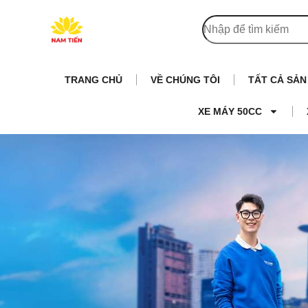
TRANG CHỦ
VỀ CHÚNG TÔI
TẤT CẢ SẢ
XE MÁY 50CC