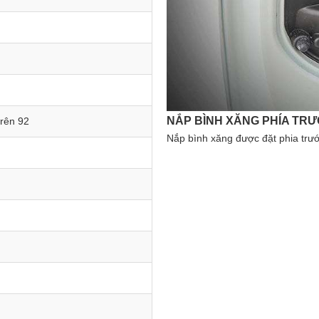
CỐP XE RỘNG
trên 92
 cho người lái khi tiếp thêm nhiên liệu
Dung tích cốp xe At