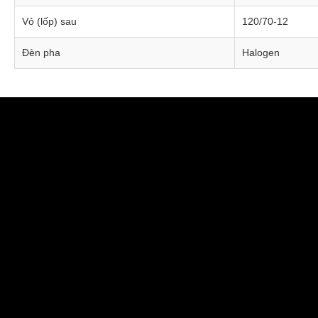
Vỏ (lốp) sau
120/70-12
Đèn pha
Halogen