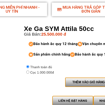
NG MIỄN PHÍ NHANH -
MUA HÀNG TRẢ GÓP 
UY TÍN
ĐƠN GIẢN
Xe Ga SYM Attila 50cc
Giá Bán:
25.500.000
đ
Bảo hành ắc quy 12 tháng
Vận chuyển 
Sản phẩm chính hãng
Bảo hành ắc quy 
Thanh toán đủ
Cọc 1.000.000đ
THÊM VÀO GIỎ HÀNG
LIÊN HỆ ĐẶT HÀNG
NHẬ