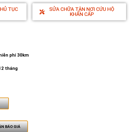
THỦ TỤC
SỬA CHỮA TẬN NƠI CỨU HỘ
KHẨN CẤP
miễn phí 30km
12 tháng
N BÁO GIÁ