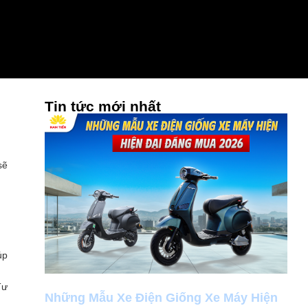
Tin tức mới nhất
?
sẽ
úp
Tư
Những Mẫu Xe Điện Giống Xe Máy Hiện