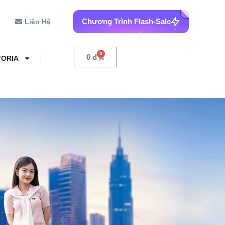
Chương Trình Flash-Sale
Liên Hệ
0
0
đ
TORIA