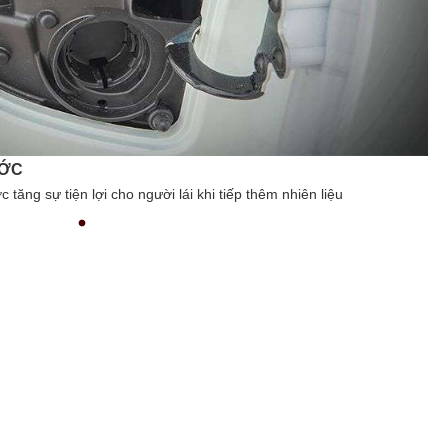
tila 27 lít giúp người lái mang theo nhiều đồ dùng cá nhân cần thiết