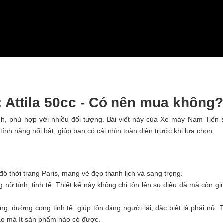
c: Attila 50cc - Có nên mua không
 ích, phù hợp với nhiều đối tượng. Bài viết này của Xe máy Nam Tiến 
c tính năng nổi bật, giúp bạn có cái nhìn toàn diện trước khi lựa chọn.
đô thời trang Paris, mang vẻ đẹp thanh lịch và sang trọng.
 nữ tính, tinh tế. Thiết kế này không chỉ tôn lên sự điệu đà mà còn gi
ng, đường cong tinh tế, giúp tôn dáng người lái, đặc biệt là phái nữ. 
đáo mà ít sản phẩm nào có được.