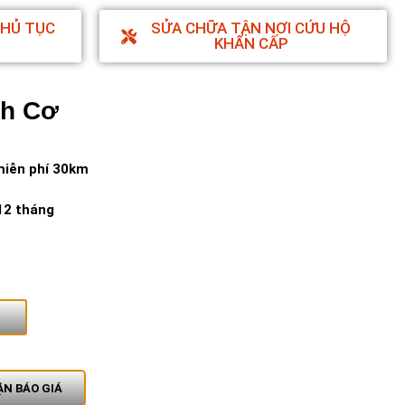
THỦ TỤC
SỬA CHỮA TẬN NƠI CỨU HỘ
KHẨN CẤP
nh Cơ
miễn phí 30km
12 tháng
N BÁO GIÁ