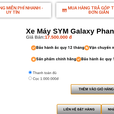
NG MIỄN PHÍ NHANH -
MUA HÀNG TRẢ GÓP 
UY TÍN
ĐƠN GIẢN
Xe Máy SYM Galaxy Pha
Giá Bán:
17.500.000
đ
Bảo hành ắc quy 12 tháng
Vận chuyển 
Sản phẩm chính hãng
Bảo hành ắc quy 
Thanh toán đủ
Cọc 1.000.000đ
THÊM VÀO GIỎ HÀNG
LIÊN HỆ ĐẶT HÀNG
NHẬ