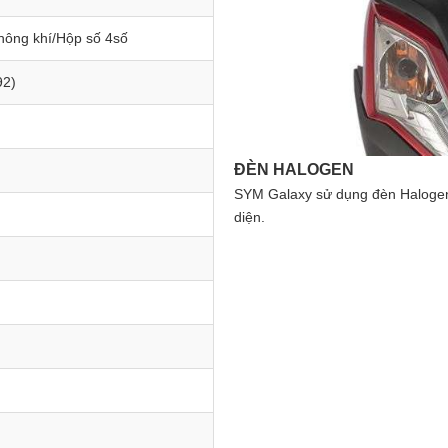
hông khí/Hộp số 4số
92)
HỘC CHỨA ĐỒ PHÍA TRƯỚ
 ánh sáng dễ chịu cho người đối
Hộc chứa đồ phía trước giúp ngư