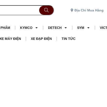
Địa Chỉ Mua Hàng
N PHẨM
KYMCO
DETECH
SYM
VIC
XE MÁY ĐIỆN
XE ĐẠP ĐIỆN
TIN TỨC