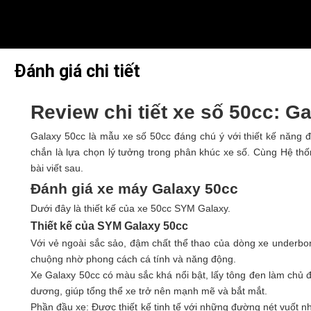
Đánh giá chi tiết
Review chi tiết xe số 50cc: G
Galaxy 50cc là mẫu xe số 50cc đáng chú ý với thiết kế năng độ
chắn là lựa chọn lý tưởng trong phân khúc xe số. Cùng Hệ t
bài viết sau.
Đánh giá xe máy Galaxy 50cc
Dưới đây là thiết kế của xe 50cc SYM Galaxy.
Thiết kế của SYM Galaxy 50cc
Với vẻ ngoài sắc sảo, đậm chất thể thao của dòng xe underb
chuộng nhờ phong cách cá tính và năng động.
Xe Galaxy 50cc có màu sắc khá nổi bật, lấy tông đen làm chủ 
dương, giúp tổng thể xe trở nên mạnh mẽ và bắt mắt.
Phần đầu xe: Được thiết kế tinh tế với những đường nét vuốt 