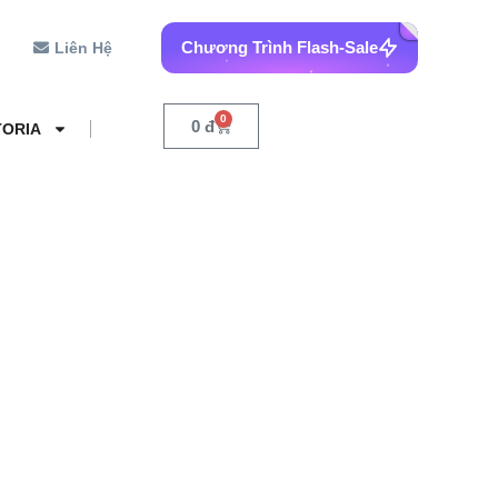
Chương Trình Flash-Sale
Liên Hệ
0
0
đ
TORIA