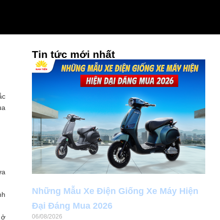
Tin tức mới nhất
ắc
ua
ưa
Những Mẫu Xe Điện Giống Xe Máy Hiện
nh
Đại Đáng Mua 2026
 ở
06/08/2026