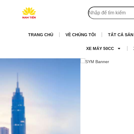
TRANG CHỦ
VỀ CHÚNG TÔI
TẤT CẢ SẢ
XE MÁY 50CC