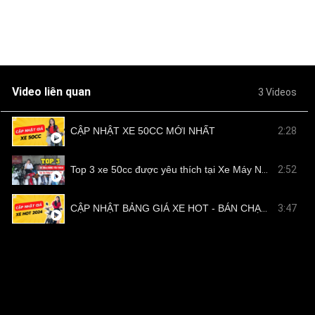
Video liên quan
3 Videos
CẬP NHẬT XE 50CC MỚI NHẤT
2:28
Top 3 xe 50cc được yêu thích tại Xe Máy Nam Tiến
2:52
CẬP NHẬT BẢNG GIÁ XE HOT - BÁN CHẠY TẠI NAM TIẾN
3:47