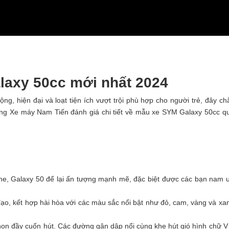
alaxy 50cc mới nhất 2024
ng, hiện đại và loạt tiện ích vượt trội phù hợp cho người trẻ, đây ch
hống Xe máy Nam Tiến đánh giá chi tiết về mẫu xe SYM Galaxy 50cc q
one, Galaxy 50 để lại ấn tượng mạnh mẽ, đặc biệt được các bạn nam 
đạo, kết hợp hài hòa với các màu sắc nổi bật như đỏ, cam, vàng và xa
nhọn đầy cuốn hút. Các đường gân dập nổi cùng khe hút gió hình chữ V