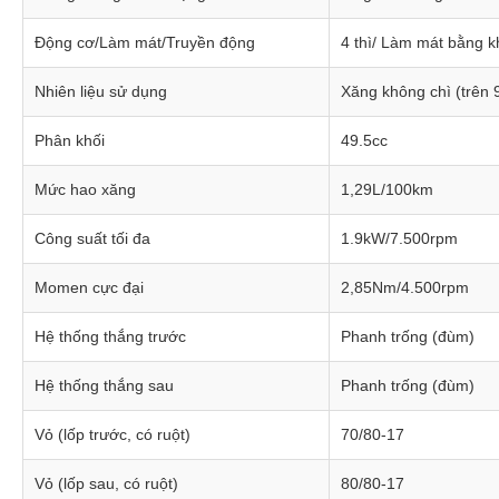
Động cơ/Làm mát/Truyền động
4 thì/ Làm mát bằng k
Nhiên liệu sử dụng
Xăng không chì (trên 
Phân khối
49.5cc
ĐÈN HALOGEN
Mức hao xăng
1,29L/100km
SYM Galaxy sử dụng đèn Halogen chiếu sáng phía trước đem lại
Công suất tối đa
1.9kW/7.500rpm
diện.
Momen cực đại
2,85Nm/4.500rpm
Hệ thống thắng trước
Phanh trống (đùm)
Hệ thống thắng sau
Phanh trống (đùm)
Vỏ (lốp trước, có ruột)
70/80-17
Vỏ (lốp sau, có ruột)
80/80-17