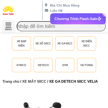
Địa Chỉ Mua Hàng
Liên Hệ
Chương Trình Flash-Sale
MENU
XE ĐẠP
XE ĐIỆN
XE SỐ 50CC
XE GA 50CC
ĐIỆN
50CC
KYMCO
DETECH
SYM
VICTORIA
Trang chủ
/
XE MÁY 50CC
/ XE GA DETECH 50CC VELIA