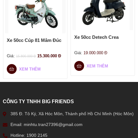
Xe 50cc Detech Crea
Xe 50cc Cúp 81 Mâm Đúc
Giá:
19.000.000
Đ
Giá:
15.300.000
Đ
15.800.000
Đ
XEM THÊM
XEM THÊM
CÔNG TY TNHH BIG FRIENDS
385 Đ. Tô Ký, Xã Hóc Môn, Thành phố Hồ Chí Minh (Hóc Môn)
Email: minhtu.tran27396@gmail.com
Hotline: 1900 2145