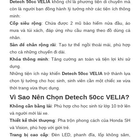
Detech 50cc VELIA
không chỉ là phương tiện di chuyển mà
còn là người bạn đồng hành lý tưởng nhờ các tiện ích thông
minh:
Cốp siêu rộng
: Chứa được 2 mũ bảo hiểm nửa đầu, áo
mưa và túi xách, đáp ứng nhu cầu mang theo đồ dùng cá
nhân.
Sàn để chân rộng rãi
: Tạo tư thế ngồi thoải mái, phù hợp
cho cả những chuyến đi dài.
Khóa thông minh
: Tăng cường an toàn và tiện lợi khi sử
dụng.
Những tiện ích này khiến
Detech 50cc VELIA
trở thành lựa
chọn lý tưởng cho học sinh, sinh viên cần một chiếc xe vừa
thời trang vừa thực dụng.
Vì Sao Nên Chọn Detech 50cc VELIA?
Không cần bằng lái
: Phù hợp cho học sinh từ lớp 10 trở lên
và người mới lái xe.
Thiết kế thời thượng
: Pha trộn phong cách của Honda SH
và Vision, phù hợp với giới trẻ.
Trang bị cao cấp
: Đèn LED, phanh đĩa, lốp không săm,