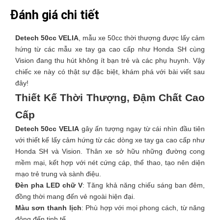
Đánh giá chi tiết
Detech 50cc VELIA
, mẫu xe 50cc thời thượng được lấy cảm
hứng từ các mẫu xe tay ga cao cấp như Honda SH cùng
Vision đang thu hút không ít bạn trẻ và các phụ huynh. Vậy
chiếc xe này có thật sự đặc biệt, khám phá với bài viết sau
đây!
Thiết Kế Thời Thượng, Đậm Chất Cao
Cấp
Detech 50cc VELIA
gây ấn tượng ngay từ cái nhìn đầu tiên
với thiết kế lấy cảm hứng từ các dòng xe tay ga cao cấp như
Honda SH và Vision. Thân xe sở hữu những đường cong
mềm mại, kết hợp với nét cứng cáp, thể thao, tạo nên diện
mạo trẻ trung và sành điệu.
Đèn pha LED chữ V
: Tăng khả năng chiếu sáng ban đêm,
đồng thời mang đến vẻ ngoài hiện đại.
Màu sơn thanh lịch
: Phù hợp với mọi phong cách, từ năng
động đến tinh tế.