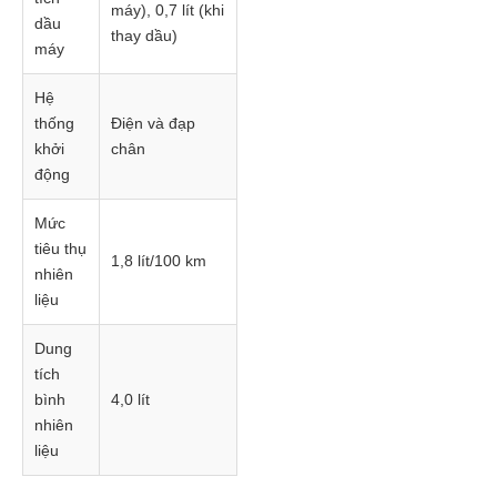
máy), 0,7 lít (khi
dầu
thay dầu)
máy
Hệ
thống
Điện và đạp
khởi
chân
động
Mức
tiêu thụ
1,8 lít/100 km
nhiên
liệu
Dung
tích
bình
4,0 lít
nhiên
liệu