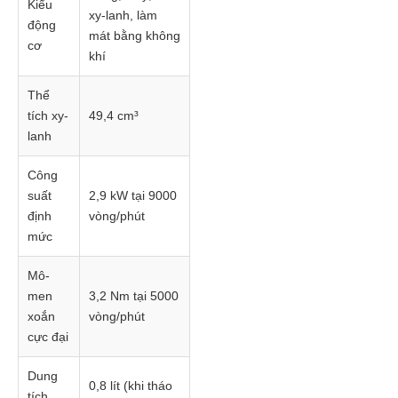
Kiểu
xy-lanh, làm
động
mát bằng không
cơ
khí
Thể
tích xy-
49,4 cm³
lanh
Công
suất
2,9 kW tại 9000
định
vòng/phút
mức
Mô-
men
3,2 Nm tại 5000
xoắn
vòng/phút
cực đại
Dung
0,8 lít (khi tháo
tích