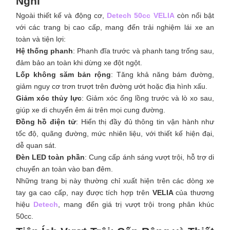
Nghi
Ngoài thiết kế và động cơ,
Detech 50cc VELIA
còn nổi bật
với các trang bị cao cấp, mang đến trải nghiệm lái xe an
toàn và tiện lợi:
Hệ thống phanh
: Phanh đĩa trước và phanh tang trống sau,
đảm bảo an toàn khi dừng xe đột ngột.
Lốp không săm bản rộng
: Tăng khả năng bám đường,
giảm nguy cơ trơn trượt trên đường ướt hoặc địa hình xấu.
Giảm xóc thủy lực
: Giảm xóc ống lồng trước và lò xo sau,
giúp xe di chuyển êm ái trên mọi cung đường.
Đồng hồ điện tử
: Hiển thị đầy đủ thông tin vận hành như
tốc độ, quãng đường, mức nhiên liệu, với thiết kế hiện đại,
dễ quan sát.
Đèn LED toàn phần
: Cung cấp ánh sáng vượt trội, hỗ trợ di
chuyển an toàn vào ban đêm.
Những trang bị này thường chỉ xuất hiện trên các dòng xe
tay ga cao cấp, nay được tích hợp trên
VELIA
của thương
hiệu
Detech
, mang đến giá trị vượt trội trong phân khúc
50cc.