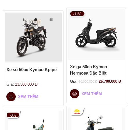
-11%
Xe ga 50cc Kymco
Xe số 50cc Kymco Kpipe
Hermosa Đặc Biệt
Giá:
26.700.000
Đ
30.000.000
Đ
Giá:
23.500.000
Đ
XEM THÊM
XEM THÊM
-3%