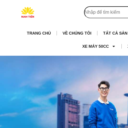
TRANG CHỦ
VỀ CHÚNG TÔI
TẤT CẢ SẢ
XE MÁY 50CC