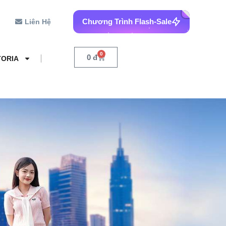
Chương Trình Flash-Sale
Liên Hệ
0
0
đ
TORIA