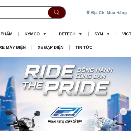
Địa Chỉ Mua Hàng
N PHẨM
KYMCO
DETECH
SYM
VIC
XE MÁY ĐIỆN
XE ĐẠP ĐIỆN
TIN TỨC