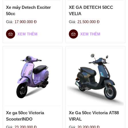
Xe máy Detech Exciter
XE GA DETECH 50CC
50cc
VELIA
Giá:
Giá:
17.900.000
Đ
21.500.000
Đ
XEM THÊM
XEM THÊM
Xe ga 50cc Victoria
Xe Ga 50cc Victoria AT88
ScooterINDO
VIRAL
Giá:
Giá:
23.200.000
Đ
20.200.000
Đ