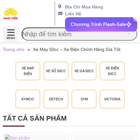
Địa Chỉ Mua Hàng
Liên Hệ
Chương Trình Flash-Sale
MENU
Trang chủ
»
Xe Máy 50cc – Xe Điện Chính Hãng Giá Tốt
XE ĐẠP
XE ĐIỆN
XE SỐ 50CC
XE GA 50CC
ĐIỆN
50CC
KYMCO
DETECH
SYM
VICTORIA
TẤT CẢ SẢN PHẨM