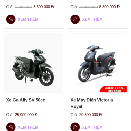
Giá:
Giá:
3.500.000
Đ
8.800.000
Đ
6.500.000
Đ
11.800.000
Đ
XEM THÊM
XEM THÊM
Xe Ga Ally SV 50cc
Xe Máy Điện Victoria
Royal
Giá:
Giá:
25.900.000
Đ
20.500.000
Đ
XEM THÊM
XEM THÊM