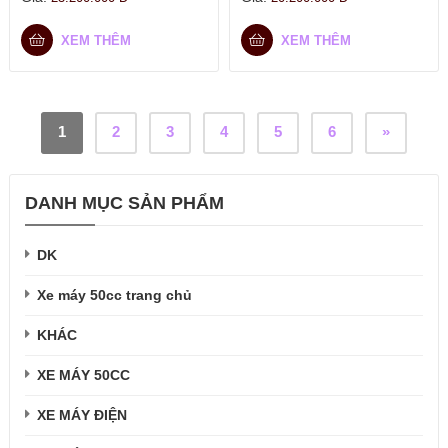
XEM THÊM
XEM THÊM
1
2
3
4
5
6
»
DANH MỤC SẢN PHẨM
DK
Xe máy 50cc trang chủ
KHÁC
XE MÁY 50CC
XE MÁY ĐIỆN