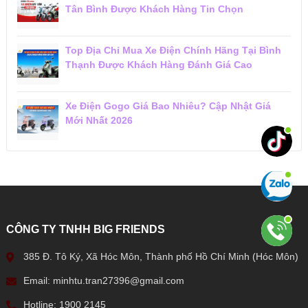
Tân Bình Được Khách Hàng Tin Chọn
Top Địa Chỉ Mua Xe Điện Chính Hãng Tại Bình
Thạnh Được Khách Hàng Đánh Giá Cao
Xe Điện Gogo Giá Bao Nhiêu? Cập Nhật Giá
Mới Nhất 2026
CÔNG TY TNHH BIG FRIENDS
385 Đ. Tô Ký, Xã Hóc Môn, Thành phố Hồ Chí Minh (Hóc Môn)
Email: minhtu.tran27396@gmail.com
Hotline: 1900 2145