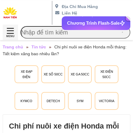
Địa Chỉ Mua Hàng
Liên Hệ
Chương Trình Flash-Sale
MENU
Trang chủ
»
Tin tức
»
Chi phí nuôi xe điện Honda mỗi tháng:
Tiết kiệm xăng bao nhiêu lần?
XE ĐẠP
XE ĐIỆN
XE SỐ 50CC
XE GA 50CC
ĐIỆN
50CC
KYMCO
DETECH
SYM
VICTORIA
Chi phí nuôi xe điện Honda mỗi