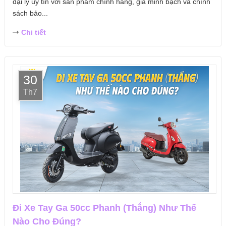
đại lý uy tín với sản phẩm chính hãng, giá minh bạch và chính
sách bảo...
Chi tiết
30
Th7
Đi Xe Tay Ga 50cc Phanh (Thắng) Như Thế
Nào Cho Đúng?