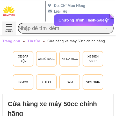
Địa Chỉ Mua Hàng
Liên Hệ
Chương Trình Flash-Sale
MENU
Trang chủ
»
Tin tức
»
Cửa hàng xe máy 50cc chính hãng
XE ĐẠP
XE ĐIỆN
XE SỐ 50CC
XE GA 50CC
ĐIỆN
50CC
KYMCO
DETECH
SYM
VICTORIA
Cửa hàng xe máy 50cc chính
hãng