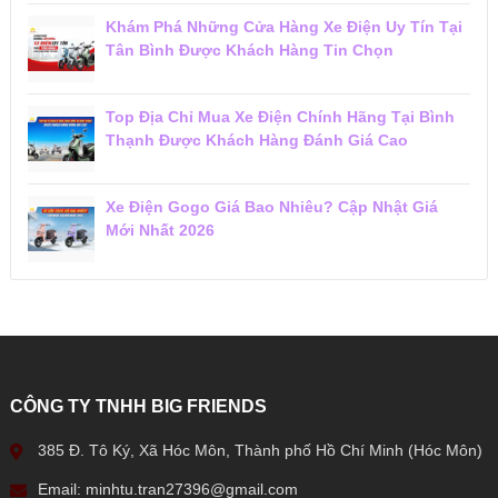
Khám Phá Những Cửa Hàng Xe Điện Uy Tín Tại
Tân Bình Được Khách Hàng Tin Chọn
Top Địa Chỉ Mua Xe Điện Chính Hãng Tại Bình
Thạnh Được Khách Hàng Đánh Giá Cao
Xe Điện Gogo Giá Bao Nhiêu? Cập Nhật Giá
Mới Nhất 2026
CÔNG TY TNHH BIG FRIENDS
385 Đ. Tô Ký, Xã Hóc Môn, Thành phố Hồ Chí Minh (Hóc Môn)
Email: minhtu.tran27396@gmail.com