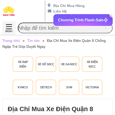
Địa Chỉ Mua Hàng
Liên Hệ
Chương Trình Flash-Sale
MENU
Trang chủ
»
Tin tức
»
Địa Chỉ Mua Xe Điện Quận 8 Chống
Ngập Trả Góp Duyệt Ngay
XE ĐẠP
XE ĐIỆN
XE SỐ 50CC
XE GA 50CC
ĐIỆN
50CC
KYMCO
DETECH
SYM
VICTORIA
Địa Chỉ Mua Xe Điện Quận 8