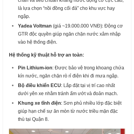
chắn và tiêu chuẩn kháng nước động cơ cực cao,
là lựa chọn “nồi đồng cối đá” cho khu vực hay
ngập.
Yadea Voltman
(giá ~19.000.000 VNĐ): Động cơ
GTR độc quyền giúp ngăn chặn nước xâm nhập
vào hệ thống điện.
Hệ thống kỹ thuật hỗ trợ an toàn:
Pin Lithium-ion
: Được bảo vệ trong khoang chứa
kín nước, ngăn chặn rò rỉ điện khi đi mưa ngập.
Bộ điều khiển ECU
: Lắp đặt tại vị trí cao nhất
dưới yên xe nhằm tránh ẩm ướt và đoản mạch.
Khung xe tĩnh điện
: Sơn phủ nhiều lớp đặc biệt
giúp hạn chế sự ăn mòn từ nước triều mặn đặc
thù tại Quận 8.