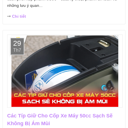
những lưu ý quan...
Chi tiết
29
Th7
Các Típ Giữ Cho Cốp Xe Máy 50cc Sạch Sẽ
Không Bị Ám Mùi