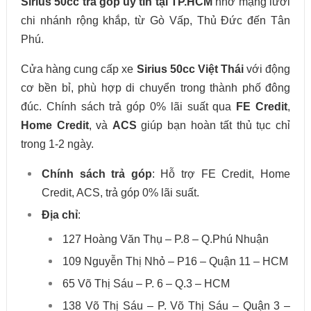
Sirius 50cc trả góp uy tín tại TP.HCM
nhờ mạng lưới
chi nhánh rộng khắp, từ Gò Vấp, Thủ Đức đến Tân
Phú.
Cửa hàng cung cấp xe
Sirius 50cc Việt Thái
với động
cơ bền bỉ, phù hợp di chuyển trong thành phố đông
đúc. Chính sách trả góp 0% lãi suất qua
FE Credit
,
Home Credit
, và
ACS
giúp bạn hoàn tất thủ tục chỉ
trong 1-2 ngày.
Chính sách trả góp
: Hỗ trợ FE Credit, Home
Credit, ACS, trả góp 0% lãi suất.
Địa chỉ
:
127 Hoàng Văn Thụ – P.8 – Q.Phú Nhuận
109 Nguyễn Thị Nhỏ – P16 – Quận 11 – HCM
65 Võ Thị Sáu – P. 6 – Q.3 – HCM
138 Võ Thị Sáu – P. Võ Thị Sáu – Quận 3 –