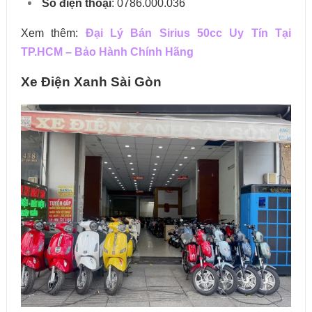
Số điện thoại
: 0786.000.036
Xem thêm:
Đại Lý Bán Sirius 50cc Uy Tín Tại
TP.HCM – Bảo Hành Chính Hãng
Xe Điện Xanh Sài Gòn