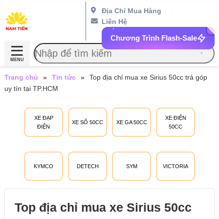
Địa Chỉ Mua Hàng
Liên Hệ
Chương Trình Flash-Sale
MENU
Trang chủ
»
Tin tức
»
Top địa chỉ mua xe Sirius 50cc trả góp
uy tín tại TP.HCM
XE ĐẠP
XE ĐIỆN
XE SỐ 50CC
XE GA 50CC
ĐIỆN
50CC
KYMCO
DETECH
SYM
VICTORIA
Top địa chỉ mua xe Sirius 50cc