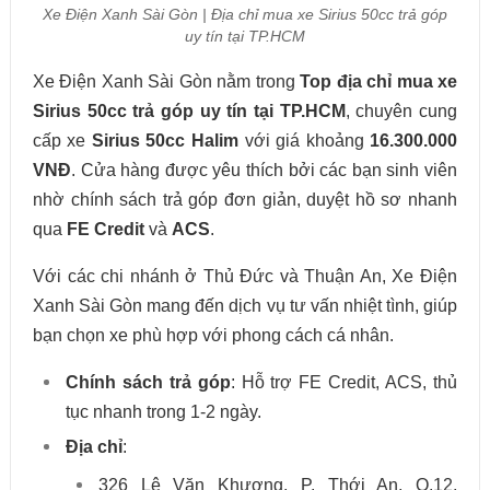
Xe Điện Xanh Sài Gòn | Địa chỉ mua xe Sirius 50cc trả góp
uy tín tại TP.HCM
Xe Điện Xanh Sài Gòn nằm trong
Top địa chỉ mua xe
Sirius 50cc trả góp uy tín tại TP.HCM
, chuyên cung
cấp xe
Sirius 50cc Halim
với giá khoảng
16.300.000
VNĐ
. Cửa hàng được yêu thích bởi các bạn sinh viên
nhờ chính sách trả góp đơn giản, duyệt hồ sơ nhanh
qua
FE Credit
và
ACS
.
Với các chi nhánh ở Thủ Đức và Thuận An, Xe Điện
Xanh Sài Gòn mang đến dịch vụ tư vấn nhiệt tình, giúp
bạn chọn xe phù hợp với phong cách cá nhân.
Chính sách trả góp
: Hỗ trợ FE Credit, ACS, thủ
tục nhanh trong 1-2 ngày.
Địa chỉ
:
326 Lê Văn Khương, P. Thới An, Q.12,