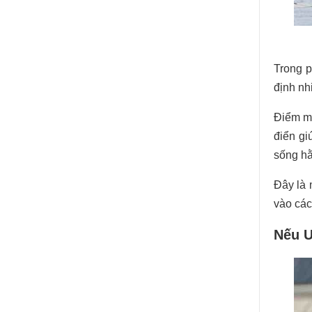
Trong p
định nh
Điểm mạ
điển gi
sống hằ
Đây là 
vào các
Nếu Ư