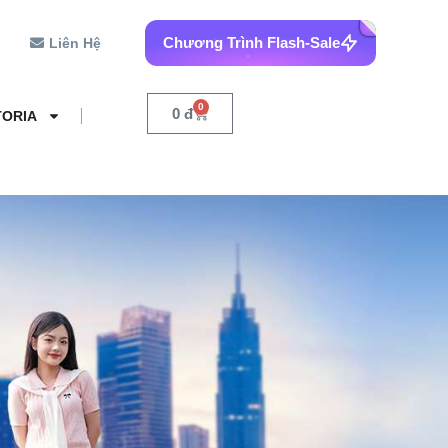
Chương Trình Flash-Sale
Liên Hệ
0
0
đ
TORIA