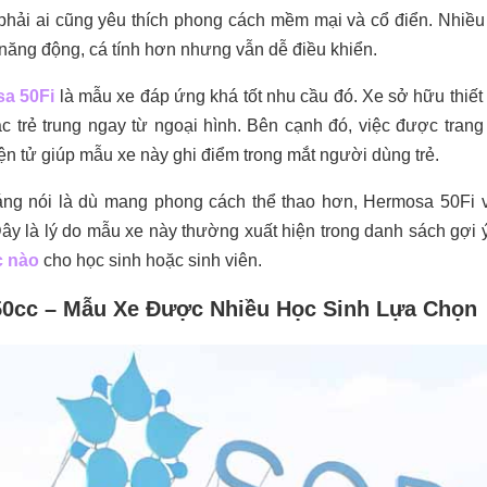
hải ai cũng yêu thích phong cách mềm mại và cổ điển. Nhiều 
ăng động, cá tính hơn nhưng vẫn dễ điều khiển.
a 50Fi
là mẫu xe đáp ứng khá tốt nhu cầu đó. Xe sở hữu thiết
c trẻ trung ngay từ ngoại hình. Bên cạnh đó, việc được tran
ện tử giúp mẫu xe này ghi điểm trong mắt người dùng trẻ.
ng nói là dù mang phong cách thể thao hơn, Hermosa 50Fi v
ây là lý do mẫu xe này thường xuất hiện trong danh sách gợi 
c nào
cho học sinh hoặc sinh viên.
50cc – Mẫu Xe Được Nhiều Học Sinh Lựa Chọn