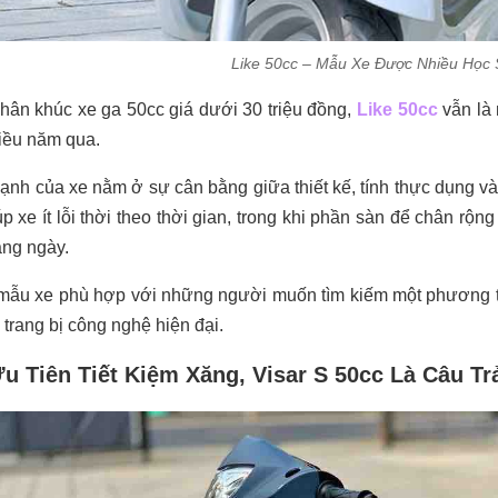
Like 50cc – Mẫu Xe Được Nhiều Học
hân khúc xe ga 50cc giá dưới 30 triệu đồng,
Like 50cc
vẫn là
iều năm qua.
nh của xe nằm ở sự cân bằng giữa thiết kế, tính thực dụng v
úp xe ít lỗi thời theo thời gian, trong khi phần sàn để chân rộn
ng ngày.
mẫu xe phù hợp với những người muốn tìm kiếm một phương ti
 trang bị công nghệ hiện đại.
u Tiên Tiết Kiệm Xăng, Visar S 50cc Là Câu Tr