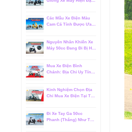
Giống Xe Máy Hiện Đại
Đáng Mua 2026
Các Mẫu Xe Điện Màu
Cam Cá Tính Được Ưa
Chuộng 2026
Nguyên Nhân Khiến Xe
Máy 50cc Đang Đi Bị Hụt
Ga Chết Máy
Mua Xe Điện Bình
Chánh: Địa Chỉ Uy Tín,
Giá Tốt Và Dịch Vụ Hậu
Mãi Đáng Tin Cậy
Kinh Nghiệm Chọn Địa
Chỉ Mua Xe Điện Tại Tân
Phú Đáng Tin Cậy Cho
Người Mới
Đi Xe Tay Ga 50cc
Phanh (Thắng) Như Thế
Nào Cho Đúng?