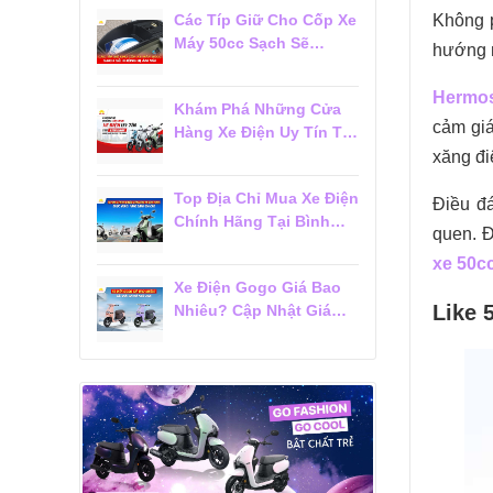
Không p
Các Típ Giữ Cho Cốp Xe
Máy 50cc Sạch Sẽ
hướng n
Không Bị Ám Mùi
Hermos
Khám Phá Những Cửa
cảm giá
Hàng Xe Điện Uy Tín Tại
Tân Bình Được Khách
xăng đi
Hàng Tin Chọn
Top Địa Chỉ Mua Xe Điện
Điều đá
Chính Hãng Tại Bình
quen. Đ
Thạnh Được Khách
xe 50c
Hàng Đánh Giá Cao
Xe Điện Gogo Giá Bao
Like 
Nhiêu? Cập Nhật Giá
Mới Nhất 2026