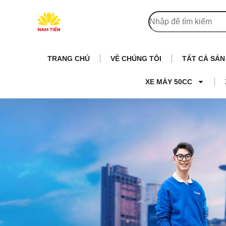
TRANG CHỦ
VỀ CHÚNG TÔI
TẤT CẢ SẢ
XE MÁY 50CC