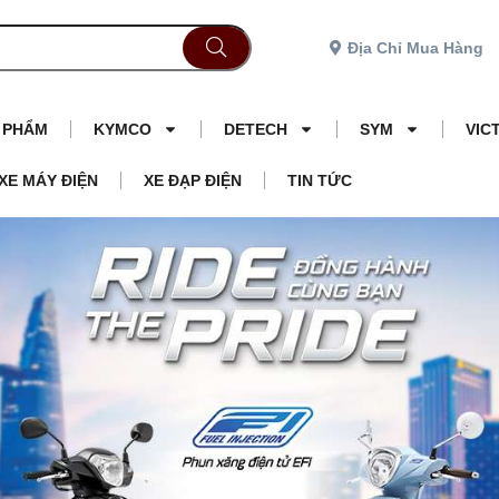
Địa Chỉ Mua Hàng
N PHẨM
KYMCO
DETECH
SYM
VIC
XE MÁY ĐIỆN
XE ĐẠP ĐIỆN
TIN TỨC