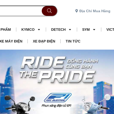
Địa Chỉ Mua Hàng
N PHẨM
KYMCO
DETECH
SYM
VIC
XE MÁY ĐIỆN
XE ĐẠP ĐIỆN
TIN TỨC