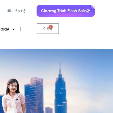
Chương Trình Flash-Sale
Liên Hệ
0
0
đ
TORIA