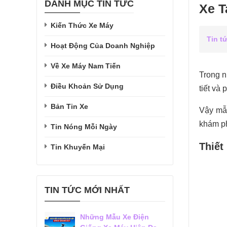
DANH MỤC TIN TỨC
Xe T
Kiến Thức Xe Máy
Tin t
Hoạt Động Của Doanh Nghiệp
Về Xe Máy Nam Tiến
Trong 
Điều Khoản Sử Dụng
tiết và 
Bản Tin Xe
Vậy mẫ
khám ph
Tin Nóng Mỗi Ngày
Thiết
Tin Khuyến Mại
TIN TỨC MỚI NHẤT
Những Mẫu Xe Điện