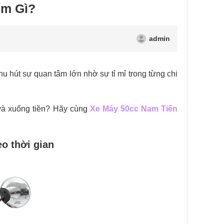
ểm Gì?
admin
u hút sự quan tâm lớn nhờ sự tỉ mỉ trong từng chi
và xuống tiền? Hãy cùng
Xe Máy 50cc Nam Tiến
eo thời gian