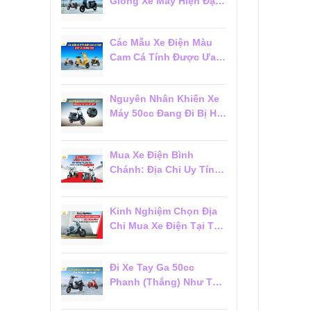
Giống Xe Máy Hiện Đại
Đáng Mua 2026
Các Mẫu Xe Điện Màu
Cam Cá Tính Được Ưa
Chuộng 2026
Nguyên Nhân Khiến Xe
Máy 50cc Đang Đi Bị Hụt
Ga Chết Máy
Mua Xe Điện Bình
Chánh: Địa Chỉ Uy Tín,
Giá Tốt Và Dịch Vụ Hậu
Mãi Đáng Tin Cậy
Kinh Nghiệm Chọn Địa
Chỉ Mua Xe Điện Tại Tân
Phú Đáng Tin Cậy Cho
Người Mới
Đi Xe Tay Ga 50cc
Phanh (Thắng) Như Thế
Nào Cho Đúng?