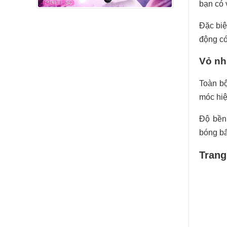
bạn có 
Đặc biệ
động có
Vỏ nh
Toàn bộ
móc hiệ
Độ bền
bóng bẩ
Trang