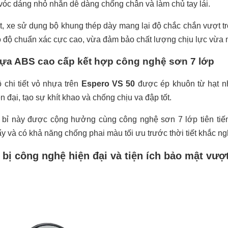
vóc dáng nhỏ nhắn dễ dàng chống chân và làm chủ tay lái.
t, xe sử dụng bộ khung thép dày mang lại độ chắc chắn vượt tr
 độ chuẩn xác cực cao, vừa đảm bảo chất lượng chịu lực vừa 
ựa ABS cao cấp kết hợp công nghệ sơn 7 lớp
 chi tiết vỏ nhựa trên
Espero VS 50
được ép khuôn từ hạt n
n đại, tạo sự khít khao và chống chịu va đập tốt.
 bỉ này được cộng hưởng cùng công nghệ sơn 7 lớp tiên tiế
y và có khả năng chống phai màu tối ưu trước thời tiết khắc ngh
 bị công nghệ hiện đại và tiện ích bảo mật vượt