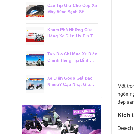
Các Típ Giữ Cho Cốp Xe
Máy 50cc Sạch Sẽ
Không Bị Ám Mùi
Khám Phá Những Cửa
Hàng Xe Điện Uy Tín Tại
Tân Bình Được Khách
Hàng Tin Chọn
Top Địa Chỉ Mua Xe Điện
Chính Hãng Tại Bình
Thạnh Được Khách
Hàng Đánh Giá Cao
Xe Điện Gogo Giá Bao
Nhiêu? Cập Nhật Giá
Một tr
Mới Nhất 2026
ngôn ng
đẹp san
Kích 
Detech 