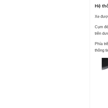
Hệ th
Xe được
Cụm đèn
trên dư
Phía tr
thông t