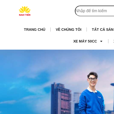
TRANG CHỦ
VỀ CHÚNG TÔI
TẤT CẢ SẢ
XE MÁY 50CC