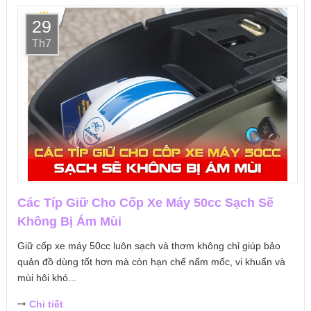
29
Th7
Các Típ Giữ Cho Cốp Xe Máy 50cc Sạch Sẽ
Không Bị Ám Mùi
Giữ cốp xe máy 50cc luôn sạch và thơm không chỉ giúp bảo
quản đồ dùng tốt hơn mà còn hạn chế nấm mốc, vi khuẩn và
mùi hôi khó...
Chi tiết