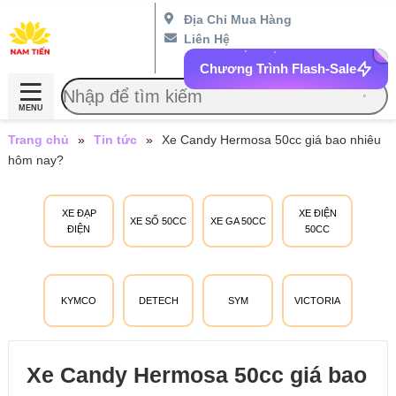
Địa Chỉ Mua Hàng
Liên Hệ
Chương Trình Flash-Sale
MENU
Trang chủ
»
Tin tức
»
Xe Candy Hermosa 50cc giá bao nhiêu
hôm nay?
XE ĐẠP
XE ĐIỆN
XE SỐ 50CC
XE GA 50CC
ĐIỆN
50CC
KYMCO
DETECH
SYM
VICTORIA
Xe Candy Hermosa 50cc giá bao