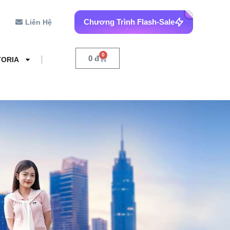
Chương Trình Flash-Sale
Liên Hệ
0
0
đ
TORIA