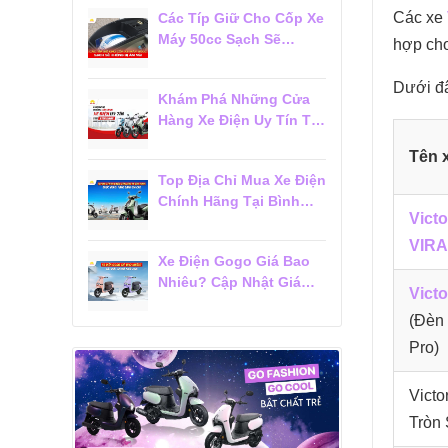
Các xe
Các Típ Giữ Cho Cốp Xe
Máy 50cc Sạch Sẽ
hợp cho
Không Bị Ám Mùi
Dưới đ
Khám Phá Những Cửa
Hàng Xe Điện Uy Tín Tại
Tân Bình Được Khách
Tên 
Hàng Tin Chọn
Top Địa Chỉ Mua Xe Điện
Chính Hãng Tại Bình
Vict
Thạnh Được Khách
Hàng Đánh Giá Cao
VIR
Xe Điện Gogo Giá Bao
Nhiêu? Cập Nhật Giá
Vict
Mới Nhất 2026
(Đèn
Pro)
Victo
Tròn 