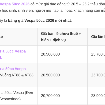
Vespa 50cc 2026
có mức giá dao động từ 20,5 – 23,2 triệu đồ
 học sinh, sinh viên, người mới tập lái hoặc khách hàng cần mẫu
ây là
bảng giá Vespa 50cc 2026 mới nhất
:
Giá bán lẻ chưa thuế +
xe
Giá lăn
biển + dịch vụ
oria 50cc Vespa
20,500,000
23,700,
AL
oria 50cc Vespa
 Vuông AT88 & AT88
20,500,000
23,700,
ria 50cc Vespa (Đèn
20,700,000
23,900,
Scooterindo)