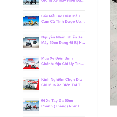
Giống Xe Máy Hiện Đại
Đáng Mua 2026
Các Mẫu Xe Điện Màu
Cam Cá Tính Được Ưa
Chuộng 2026
Nguyên Nhân Khiến Xe
Máy 50cc Đang Đi Bị Hụt
Ga Chết Máy
Mua Xe Điện Bình
Chánh: Địa Chỉ Uy Tín,
Giá Tốt Và Dịch Vụ Hậu
Mãi Đáng Tin Cậy
Kinh Nghiệm Chọn Địa
Chỉ Mua Xe Điện Tại Tân
Phú Đáng Tin Cậy Cho
Người Mới
Đi Xe Tay Ga 50cc
Phanh (Thắng) Như Thế
Nào Cho Đúng?