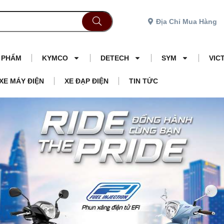
Địa Chỉ Mua Hàng
N PHẨM
KYMCO
DETECH
SYM
VIC
XE MÁY ĐIỆN
XE ĐẠP ĐIỆN
TIN TỨC