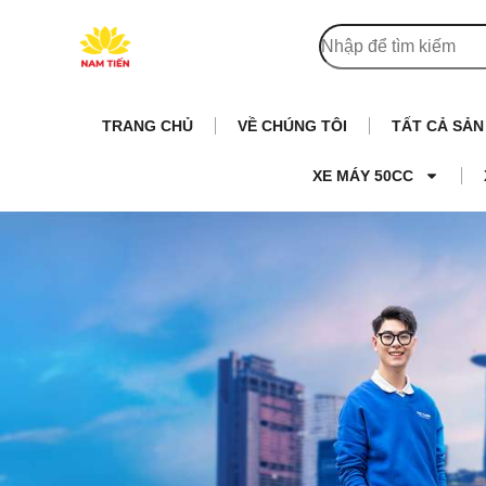
TRANG CHỦ
VỀ CHÚNG TÔI
TẤT CẢ SẢ
XE MÁY 50CC