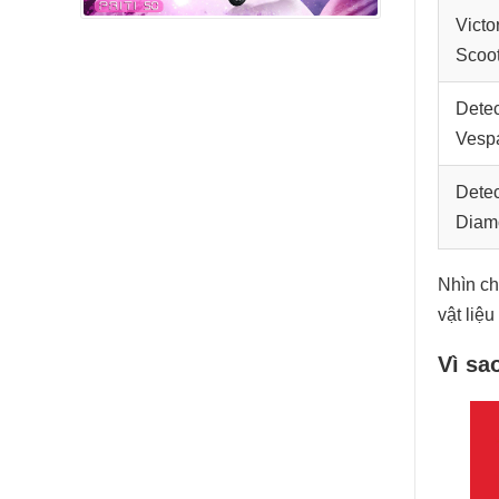
Victo
Scoot
Dete
Vesp
Dete
Diam
Nhìn ch
vật liệ
Vì sa