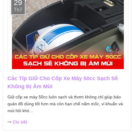
29
Th7
Các Típ Giữ Cho Cốp Xe Máy 50cc Sạch Sẽ
Không Bị Ám Mùi
Giữ cốp xe máy 50cc luôn sạch và thơm không chỉ giúp bảo
quản đồ dùng tốt hơn mà còn hạn chế nấm mốc, vi khuẩn và
mùi hôi khó...
Chi tiết