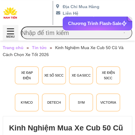
Địa Chỉ Mua Hàng
Liên Hệ
Chương Trình Flash-Sale
MENU
Trang chủ
»
Tin tức
»
Kinh Nghiệm Mua Xe Cub 50 Cũ Và
Cách Chọn Xe Tốt 2026
XE ĐẠP
XE ĐIỆN
XE SỐ 50CC
XE GA 50CC
ĐIỆN
50CC
KYMCO
DETECH
SYM
VICTORIA
Kinh Nghiệm Mua Xe Cub 50 Cũ