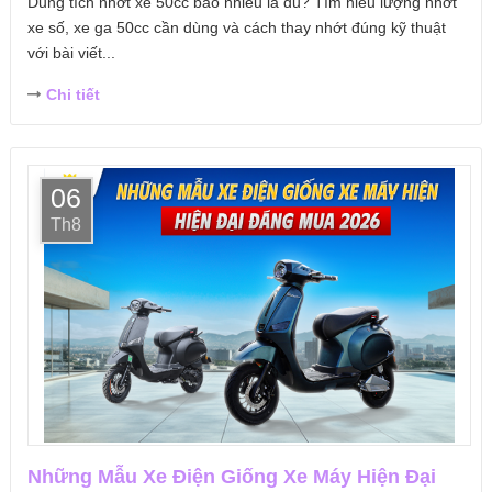
Dung tích nhớt xe 50cc bao nhiêu là đủ? Tìm hiểu lượng nhớt
xe số, xe ga 50cc cần dùng và cách thay nhớt đúng kỹ thuật
với bài viết...
Chi tiết
06
Th8
Những Mẫu Xe Điện Giống Xe Máy Hiện Đại