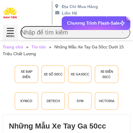
Địa Chỉ Mua Hàng
Liên Hệ
Chương Trình Flash-Sale
MENU
Trang chủ
»
Tin tức
»
Những Mẫu Xe Tay Ga 50cc Dưới 15
Triệu Chất Lượng
XE ĐẠP
XE ĐIỆN
XE SỐ 50CC
XE GA 50CC
ĐIỆN
50CC
KYMCO
DETECH
SYM
VICTORIA
Những Mẫu Xe Tay Ga 50cc