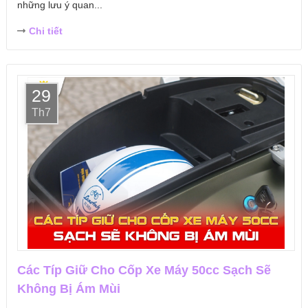
những lưu ý quan...
Chi tiết
29
Th7
Các Típ Giữ Cho Cốp Xe Máy 50cc Sạch Sẽ
Không Bị Ám Mùi