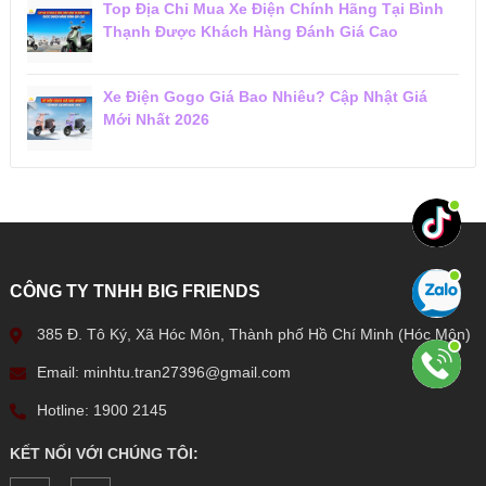
Top Địa Chỉ Mua Xe Điện Chính Hãng Tại Bình
Thạnh Được Khách Hàng Đánh Giá Cao
Xe Điện Gogo Giá Bao Nhiêu? Cập Nhật Giá
Mới Nhất 2026
CÔNG TY TNHH BIG FRIENDS
385 Đ. Tô Ký, Xã Hóc Môn, Thành phố Hồ Chí Minh (Hóc Môn)
Email: minhtu.tran27396@gmail.com
Hotline: 1900 2145
KẾT NỐI VỚI CHÚNG TÔI: