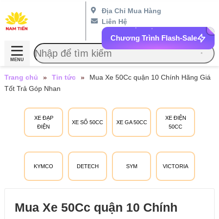
Địa Chỉ Mua Hàng
Liên Hệ
Chương Trình Flash-Sale
MENU
Trang chủ
»
Tin tức
»
Mua Xe 50Cc quận 10 Chính Hãng Giá
Tốt Trả Góp Nhan
XE ĐẠP
XE ĐIỆN
XE SỐ 50CC
XE GA 50CC
ĐIỆN
50CC
KYMCO
DETECH
SYM
VICTORIA
Mua Xe 50Cc quận 10 Chính