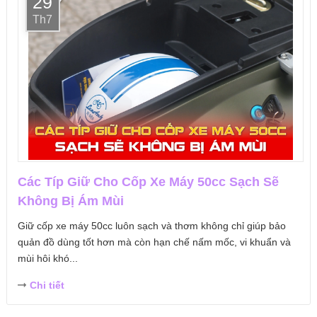
29
Th7
Các Típ Giữ Cho Cốp Xe Máy 50cc Sạch Sẽ
Không Bị Ám Mùi
Giữ cốp xe máy 50cc luôn sạch và thơm không chỉ giúp bảo
quản đồ dùng tốt hơn mà còn hạn chế nấm mốc, vi khuẩn và
mùi hôi khó...
Chi tiết