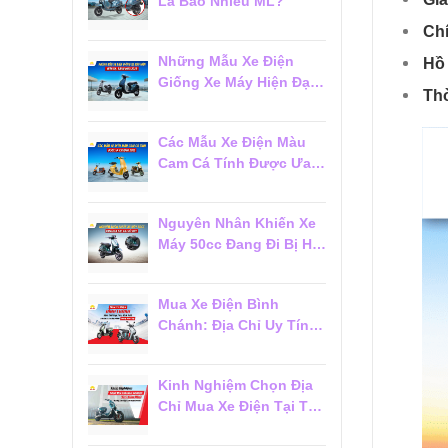
Là Bao Nhiêu ML?
Chí
Những Mẫu Xe Điện
Hồ 
Giống Xe Máy Hiện Đại
Thờ
Đáng Mua 2026
Các Mẫu Xe Điện Màu
Cam Cá Tính Được Ưa
Chuộng 2026
Nguyên Nhân Khiến Xe
Máy 50cc Đang Đi Bị Hụt
Ga Chết Máy
Mua Xe Điện Bình
Chánh: Địa Chỉ Uy Tín,
Giá Tốt Và Dịch Vụ Hậu
Mãi Đáng Tin Cậy
Kinh Nghiệm Chọn Địa
Chỉ Mua Xe Điện Tại Tân
Phú Đáng Tin Cậy Cho