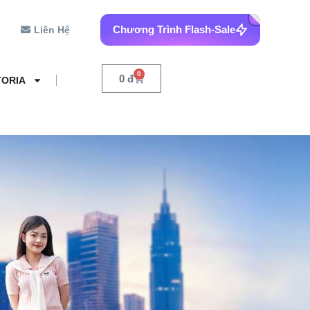
Chương Trình Flash-Sale
Liên Hệ
0
0
đ
TORIA