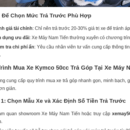
 Để Chọn Mức Trả Trước Phù Hợp
h giá tài chính
: Chỉ nên trả trước 20-30% giá trị xe để tránh áp
n dụng ưu đãi
: Xe Máy Nam Tiến thường xuyên có chương trình t
m tra chi phí ẩn
: Yêu cầu nhân viên tư vấn cung cấp thông ti
.
rình Mua Xe Kymco 50cc Trả Góp Tại Xe Máy 
g cung cấp quy trình mua xe trả góp nhanh gọn, minh bạch, 
ơn giản.
1: Chọn Mẫu Xe và Xác Định Số Tiền Trả Trước
am quan showroom Xe Máy Nam Tiến hoặc truy cập
xemay5
.