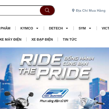
Địa Chỉ Mua Hàng
N PHẨM
KYMCO
DETECH
SYM
VIC
XE MÁY ĐIỆN
XE ĐẠP ĐIỆN
TIN TỨC