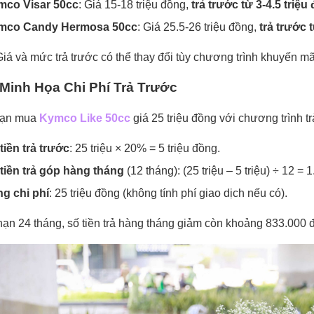
mco Visar 50cc
: Giá 15-18 triệu đồng,
trả trước từ 3-4.5 triệu
mco Candy Hermosa 50cc
: Giá 25.5-26 triệu đồng,
trả trước 
Giá và mức trả trước có thể thay đổi tùy chương trình khuyến mãi
 Minh Họa Chi Phí Trả Trước
 bạn mua
Kymco Like 50cc
giá 25 triệu đồng với chương trình tr
tiền trả trước
: 25 triệu × 20% = 5 triệu đồng.
tiền trả góp hàng tháng
(12 tháng): (25 triệu – 5 triệu) ÷ 12 = 
g chi phí
: 25 triệu đồng (không tính phí giao dịch nếu có).
hạn 24 tháng, số tiền trả hàng tháng giảm còn khoảng 833.000 đ