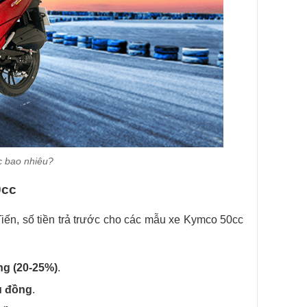
c bao nhiêu?
0cc
ến, số tiền trả trước cho các mẫu xe Kymco 50cc
ồng (20-25%)
.
ệu đồng
.