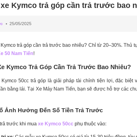
xe Kymco trả góp cần trả trước bao 
ức
25/05/2025
Kymco trả góp cần trả trước bao nhiêu? Chỉ từ 20–30%. Thủ t
e 50 Nam Tiến
!
e Kymco Trả Góp Cần Trả Trước Bao Nhiêu?
Kymco 50cc trả góp là giải pháp tài chính tiện lợi, đặc biệt
ần bằng lái. Tại Xe Máy Nam Tiến, bạn sẽ được hỗ trợ các chương
ố Ảnh Hưởng Đến Số Tiền Trả Trước
 trả trước khi mua
xe Kymco 50cc
phụ thuộc vào:
 trị xe
: Các mẫu xe Kymco 50cc có giá từ 15-30 triệu đồng, tùy