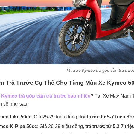
Mua xe Kymco trả góp cần trả trướ
ền Trả Trước Cụ Thể Cho Từng Mẫu Xe Kymco 5
 Kymco trả góp cần trả trước bao nhiêu
? Tại Xe Máy Nam Ti
n sẽ như sau:
mco Like 50cc
: Giá 25-29 triệu đồng,
trả trước từ 5-7 triệu đ
mco K-Pipe 50cc
: Giá 26-29 triệu đồng,
trả trước từ 5.2-7 tri