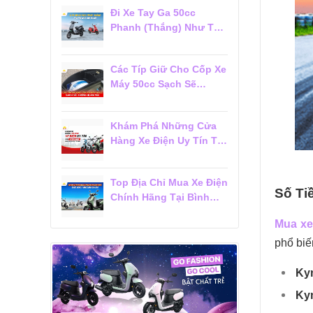
Người Mới
Đi Xe Tay Ga 50cc
Phanh (Thắng) Như Thế
Nào Cho Đúng?
Các Típ Giữ Cho Cốp Xe
Máy 50cc Sạch Sẽ
Không Bị Ám Mùi
Khám Phá Những Cửa
Hàng Xe Điện Uy Tín Tại
Tân Bình Được Khách
Hàng Tin Chọn
Top Địa Chỉ Mua Xe Điện
Số Ti
Chính Hãng Tại Bình
Thạnh Được Khách
Mua xe
Hàng Đánh Giá Cao
phổ biế
Ky
Ky