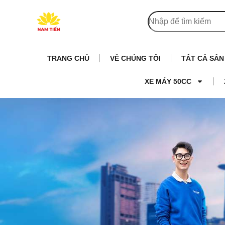
TRANG CHỦ
VỀ CHÚNG TÔI
TẤT CẢ SẢ
XE MÁY 50CC