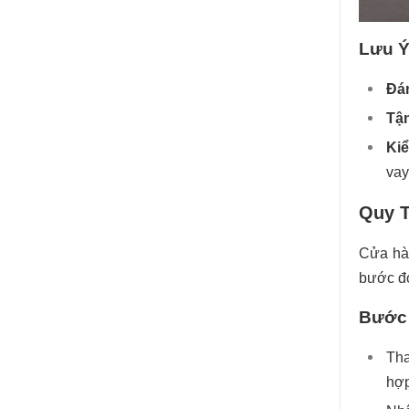
Lưu Ý
Đán
Tậ
Kiể
vay
Quy T
Cửa hàn
bước đ
Bước 
Th
hợp