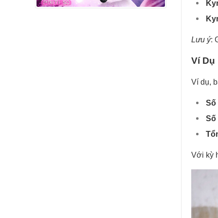
Ky
Ky
Lưu ý
: 
Ví Dụ
Ví dụ,
Số 
Số 
Tổn
Với kỳ 