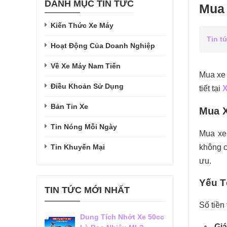
DANH MỤC TIN TỨC
Mua 
Kiến Thức Xe Máy
Tin t
Hoạt Động Của Doanh Nghiệp
Về Xe Máy Nam Tiến
Mua xe 
Điều Khoản Sử Dụng
tiết tại
X
Bản Tin Xe
Mua X
Tin Nóng Mỗi Ngày
Mua xe 
Tin Khuyến Mại
không c
ưu.
Yếu T
TIN TỨC MỚI NHẤT
Số tiền
Dung Tích Nhớt Xe 50cc
Giá