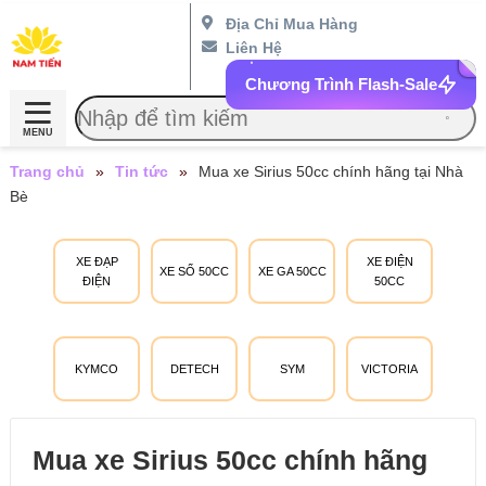
Địa Chỉ Mua Hàng
Liên Hệ
Chương Trình Flash-Sale
MENU
Trang chủ
»
Tin tức
»
Mua xe Sirius 50cc chính hãng tại Nhà
Bè
XE ĐẠP
XE ĐIỆN
XE SỐ 50CC
XE GA 50CC
ĐIỆN
50CC
KYMCO
DETECH
SYM
VICTORIA
Mua xe Sirius 50cc chính hãng