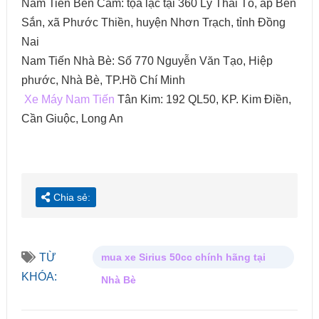
Nam Tiến Bến Cam: tọa lạc tại 360 Lý Thái Tổ, ấp Bến
Sắn, xã Phước Thiền, huyện Nhơn Trạch, tỉnh Đồng
Nai
Nam Tiến Nhà Bè: Số 770 Nguyễn Văn Tạo, Hiệp
phước, Nhà Bè, TP.Hồ Chí Minh
Xe Máy Nam Tiến
Tân Kim: 192 QL50, KP. Kim Điền,
Cần Giuộc, Long An
Chia sẻ:
TỪ
mua xe Sirius 50cc chính hãng tại
KHÓA:
Nhà Bè