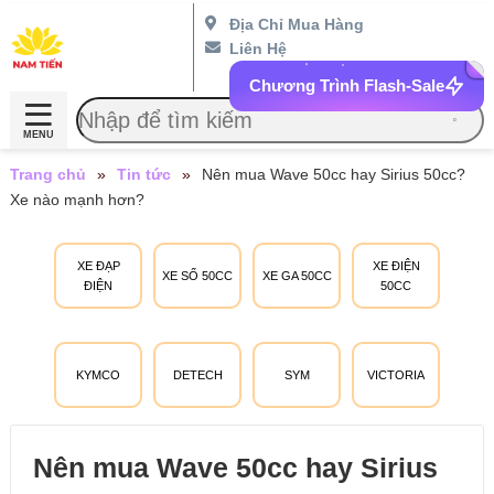
Địa Chỉ Mua Hàng
Liên Hệ
Chương Trình Flash-Sale
MENU
Trang chủ
»
Tin tức
»
Nên mua Wave 50cc hay Sirius 50cc?
Xe nào mạnh hơn?
XE ĐẠP
XE ĐIỆN
XE SỐ 50CC
XE GA 50CC
ĐIỆN
50CC
KYMCO
DETECH
SYM
VICTORIA
Nên mua Wave 50cc hay Sirius