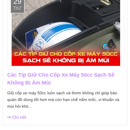
29
Th7
Các Típ Giữ Cho Cốp Xe Máy 50cc Sạch Sẽ
Không Bị Ám Mùi
Giữ cốp xe máy 50cc luôn sạch và thơm không chỉ giúp bảo
quản đồ dùng tốt hơn mà còn hạn chế nấm mốc, vi khuẩn và
mùi hôi khó...
Chi tiết