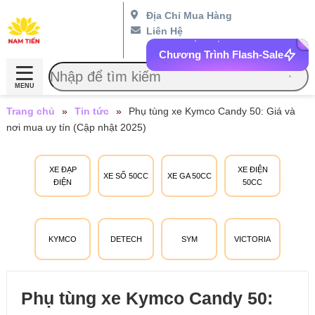
Địa Chỉ Mua Hàng
Liên Hệ
Chương Trình Flash-Sale
MENU
Trang chủ
»
Tin tức
»
Phụ tùng xe Kymco Candy 50: Giá và
nơi mua uy tín (Cập nhật 2025)
XE ĐẠP
XE ĐIỆN
XE SỐ 50CC
XE GA 50CC
ĐIỆN
50CC
KYMCO
DETECH
SYM
VICTORIA
Phụ tùng xe Kymco Candy 50: