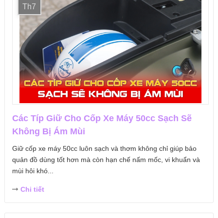
Th7
Các Típ Giữ Cho Cốp Xe Máy 50cc Sạch Sẽ
Không Bị Ám Mùi
Giữ cốp xe máy 50cc luôn sạch và thơm không chỉ giúp bảo
quản đồ dùng tốt hơn mà còn hạn chế nấm mốc, vi khuẩn và
mùi hôi khó...
Chi tiết