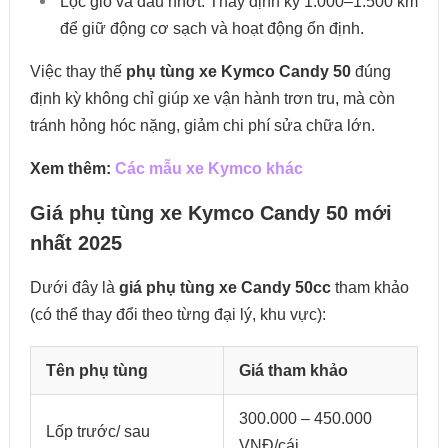
Lọc gió và dầu nhớt: Thay định kỳ 1.000–1.500 km
để giữ động cơ sạch và hoạt động ổn định.
Việc thay thế
phụ tùng xe Kymco Candy 50
đúng
định kỳ không chỉ giúp xe vận hành trơn tru, mà còn
tránh hỏng hóc nặng, giảm chi phí sửa chữa lớn.
Xem thêm:
Các mẫu xe Kymco khác
Giá phụ tùng xe Kymco Candy 50 mới
nhất 2025
Dưới đây là
giá phụ tùng xe Candy 50cc
tham khảo
(có thể thay đổi theo từng đại lý, khu vực):
Tên phụ tùng
Giá tham khảo
300.000 – 450.000
Lốp trước/ sau
VNĐ/cái