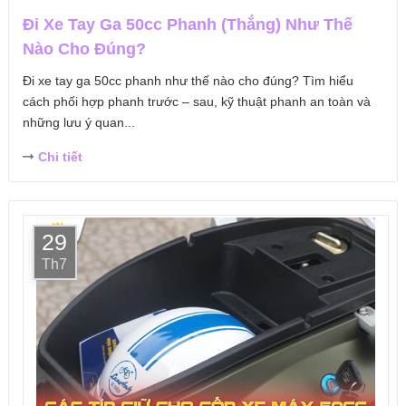
Đi Xe Tay Ga 50cc Phanh (Thắng) Như Thế
Nào Cho Đúng?
Đi xe tay ga 50cc phanh như thế nào cho đúng? Tìm hiểu
cách phối hợp phanh trước – sau, kỹ thuật phanh an toàn và
những lưu ý quan...
Chi tiết
29
Th7