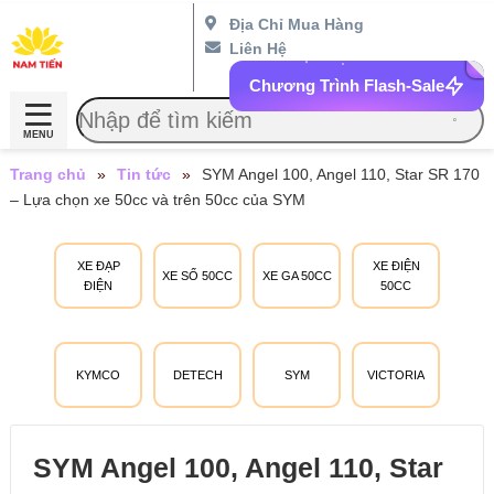
Địa Chỉ Mua Hàng
Liên Hệ
Chương Trình Flash-Sale
MENU
Trang chủ
»
Tin tức
»
SYM Angel 100, Angel 110, Star SR 170
– Lựa chọn xe 50cc và trên 50cc của SYM
XE ĐẠP
XE ĐIỆN
XE SỐ 50CC
XE GA 50CC
ĐIỆN
50CC
KYMCO
DETECH
SYM
VICTORIA
SYM Angel 100, Angel 110, Star