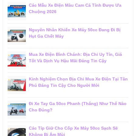
Các Mẫu Xe Điện Màu Cam Cá Tính Được Ưa
Chuộng 2026
Nguyên Nhân Khiến Xe Máy 50cc Đang Đi Bị
Hụt Ga Chết Máy
Mua Xe Điện Bình Chánh: Địa Chỉ Uy Tín, Giá
Tốt Và Dịch Vụ Hậu Mãi Đáng Tin Cậy
Kinh Nghiệm Chọn Địa Chỉ Mua Xe Điện Tại Tân
Phú Đáng Tin Cậy Cho Người Mới
Đi Xe Tay Ga 50cc Phanh (Thắng) Như Thế Nào
Cho Đúng?
Các Típ Giữ Cho Cốp Xe Máy 50cc Sạch Sẽ
Không Bị Ám Mùi