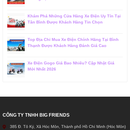
Khám Phá Những Cửa Hàng Xe Điện Uy Tín Tại
Tân Bình Được Khách Hàng Tin Chọn
Top Địa Chỉ Mua Xe Điện Chính Hãng Tại Bình
Thạnh Được Khách Hàng Đánh Giá Cao
Xe Điện Gogo Giá Bao Nhiêu? Cập Nhật Giá
Mới Nhất 2026
CÔNG TY TNHH BIG FRIENDS
385 Đ. Tô Ký, Xã Hóc Môn, Thành phố Hồ Chí Minh (Hóc Môn)