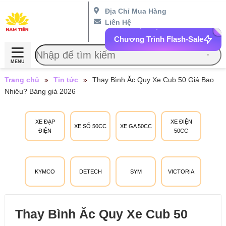
Địa Chỉ Mua Hàng
Liên Hệ
Chương Trình Flash-Sale
MENU
Trang chủ
»
Tin tức
»
Thay Bình Ăc Quy Xe Cub 50 Giá Bao
Nhiêu? Bảng giá 2026
XE ĐẠP
XE ĐIỆN
XE SỐ 50CC
XE GA 50CC
ĐIỆN
50CC
KYMCO
DETECH
SYM
VICTORIA
Thay Bình Ăc Quy Xe Cub 50