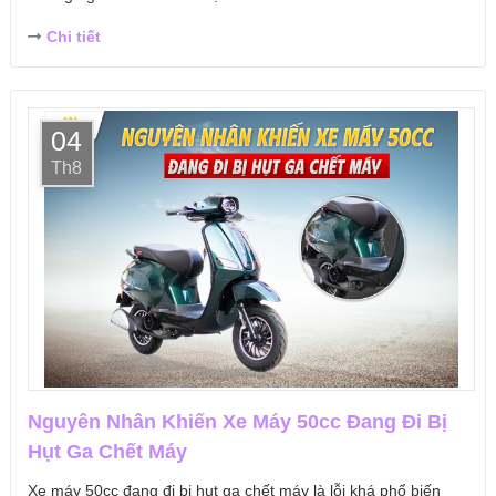
Chi tiết
04
Th8
Nguyên Nhân Khiến Xe Máy 50cc Đang Đi Bị
Hụt Ga Chết Máy
Xe máy 50cc đang đi bị hụt ga chết máy là lỗi khá phổ biến