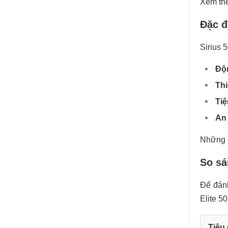
Xem th
Đặc đ
Sirius 
Độ
Thi
Tiệ
An
Những đ
So sá
Để đán
Elite 5
Tiêu 