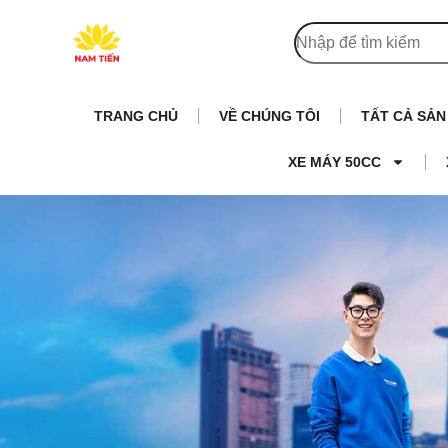
TRANG CHỦ
VỀ CHÚNG TÔI
TẤT CẢ SẢ
XE MÁY 50CC