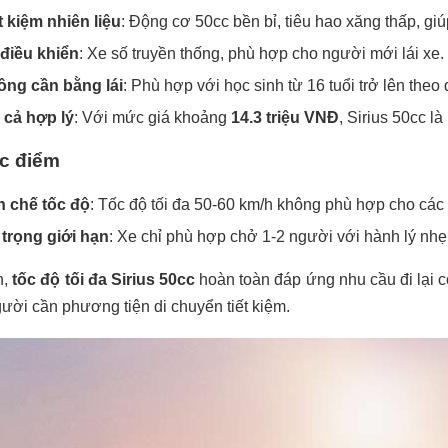
t kiệm nhiên liệu
: Động cơ 50cc bền bỉ, tiêu hao xăng thấp, gi
điều khiển
: Xe số truyền thống, phù hợp cho người mới lái xe.
ng cần bằng lái
: Phù hợp với học sinh từ 16 tuổi trở lên theo
 cả hợp lý
: Với mức giá khoảng
14.3 triệu VNĐ
, Sirius 50cc là
c điểm
 chế tốc độ
: Tốc độ tối đa 50-60 km/h không phù hợp cho các
 trọng giới hạn
: Xe chỉ phù hợp chở 1-2 người với hành lý nhẹ
n,
tốc độ tối đa Sirius 50cc
hoàn toàn đáp ứng nhu cầu đi lại cơ
ười cần phương tiện di chuyển tiết kiệm.