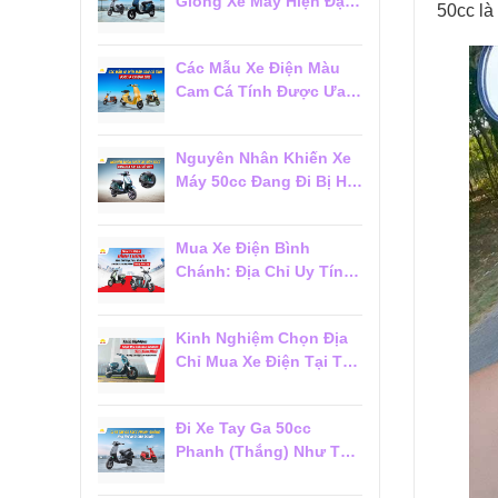
Giống Xe Máy Hiện Đại
50cc là 
Đáng Mua 2026
Các Mẫu Xe Điện Màu
Cam Cá Tính Được Ưa
Chuộng 2026
Nguyên Nhân Khiến Xe
Máy 50cc Đang Đi Bị Hụt
Ga Chết Máy
Mua Xe Điện Bình
Chánh: Địa Chỉ Uy Tín,
Giá Tốt Và Dịch Vụ Hậu
Mãi Đáng Tin Cậy
Kinh Nghiệm Chọn Địa
Chỉ Mua Xe Điện Tại Tân
Phú Đáng Tin Cậy Cho
Người Mới
Đi Xe Tay Ga 50cc
Phanh (Thắng) Như Thế
Nào Cho Đúng?