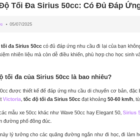
Độ Tối Đa Sirius 50cc: Có Đủ Đáp Ứn
ức
05/07/2025
tối đa Sirius 50cc
có đủ đáp ứng nhu cầu đi lại của bạn không
t kiệm nhiên liệu mà còn dễ điều khiển, phù hợp cho học sinh v
ộ tối đa của Sirius 50cc là bao nhiêu?
50cc được thiết kế để đáp ứng nhu cầu di chuyển cơ bản, đặc b
ất
Victoria
,
tốc độ tối đa Sirius 50cc
đạt khoảng
50-60 km/h
, t
 các mẫu xe 50cc khác như Wave 50cc hay Elegant 50,
Sirius 
ên đường phố đông đúc.
này lý tưởng cho các quãng đường ngắn như đi học, đi làm hoặc