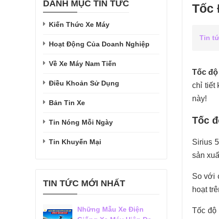
DANH MỤC TIN TỨC
Tốc 
Kiến Thức Xe Máy
Tin t
Hoạt Động Của Doanh Nghiệp
Về Xe Máy Nam Tiến
Tốc độ 
Điều Khoản Sử Dụng
chỉ tiế
này!
Bản Tin Xe
Tốc đ
Tin Nóng Mỗi Ngày
Tin Khuyến Mại
Sirius 
sản xu
So với
TIN TỨC MỚI NHẤT
hoạt tr
Những Mẫu Xe Điện
Tốc độ 