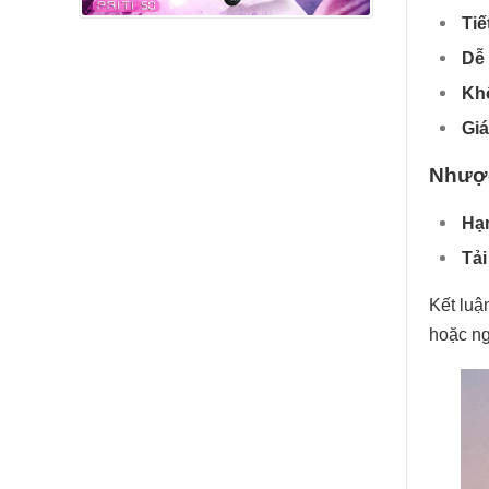
Tiế
Dễ 
Khô
Giá
Nhượ
Hạn
Tải
Kết luậ
hoặc ng