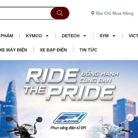
Địa Chỉ Mua Hàng
N PHẨM
KYMCO
DETECH
SYM
VIC
XE MÁY ĐIỆN
XE ĐẠP ĐIỆN
TIN TỨC