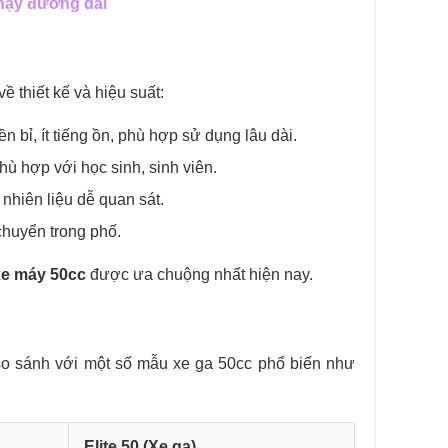
chạy đường dài
ề thiết kế và hiệu suất:
n bỉ, ít tiếng ồn, phù hợp sử dụng lâu dài.
hù hợp với học sinh, sinh viên.
 nhiên liệu dễ quan sát.
chuyển trong phố.
xe máy 50cc
được ưa chuộng nhất hiện nay.
so sánh với một số mẫu xe ga 50cc phổ biến như
Elite 50 (Xe ga)