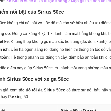
êm:
Xe Sirius 50cc đi xa được không? Mẹo giữ xe bền khi 
iểm nổi bật của Sirius 50cc
50cc không chỉ nổi bật với tốc độ mà còn sở hữu nhiều ưu điểm v
ng cơ
: Động cơ xăng 4 kỳ, 1 xi-lanh, làm mát bằng không khí, bề
ết kế
: Khung thép không gỉ, màu sắc trẻ trung (đỏ, đen, xanh), p
n ích
: Đèn halogen sáng rõ, đồng hồ hiển thị thông tin tốc độ và
 toàn
: Hệ thống phanh cơ đáng tin cậy, đảm bảo an toàn khi di 
ặc điểm này giúp Sirius 50cc trở thành một trong những mẫu
nh Sirius 50cc với xe ga 50cc
h giá xem
tốc độ tối đa Sirius 50cc
có thực sự nổi bật, hãy 
0 hay Passing 50:
chí
Sirius 50cc (Xe số)