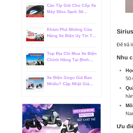
Các Típ Giữ Cho Cốp Xe
Máy 50cc Sạch Sẽ
Không Bị Ám Mùi
Khám Phá Những Cửa
Siriu
Hàng Xe Điện Uy Tín Tại
Tân Bình Được Khách
Để trả l
Hàng Tin Chọn
Top Địa Chỉ Mua Xe Điện
Nhu c
Chính Hãng Tại Bình
Thạnh Được Khách
Học
Hàng Đánh Giá Cao
Xe Điện Gogo Giá Bao
50-
Nhiêu? Cập Nhật Giá
Qu
Mới Nhất 2026
hàn
Môi
Na
Ưu đi