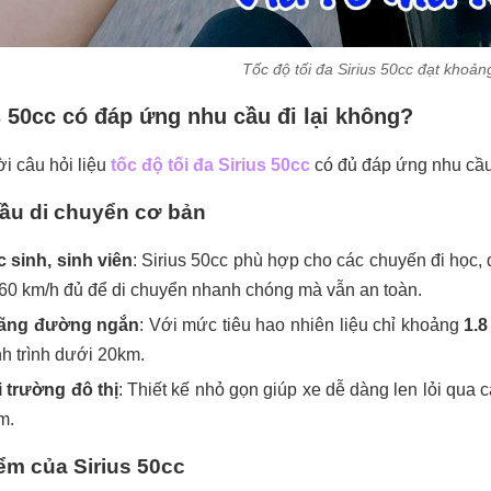
Tốc độ tối đa Sirius 50cc đạt khoả
s 50cc có đáp ứng nhu cầu đi lại không?
ời câu hỏi liệu
tốc độ tối đa Sirius 50cc
có đủ đáp ứng nhu cầu 
ầu di chuyển cơ bản
 sinh, sinh viên
: Sirius 50cc phù hợp cho các chuyến đi học, 
60 km/h đủ để di chuyển nhanh chóng mà vẫn an toàn.
ãng đường ngắn
: Với mức tiêu hao nhiên liệu chỉ khoảng
1.8
h trình dưới 20km.
 trường đô thị
: Thiết kế nhỏ gọn giúp xe dễ dàng len lỏi qua
m.
ểm của Sirius 50cc