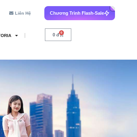
Chương Trình Flash-Sale
Liên Hệ
0
0
đ
TORIA