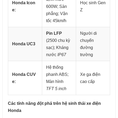
Honda Icon
Học sinh Gen
600W; Sàn
e:
Z
phẳng; Vận
tốc 45km/h
Pin LFP
Người di
(2500 chu kỳ
chuyển
Honda UC3
sạc); Kháng
đường
nước
IP67
trường
Hệ thống
Honda CUV
phanh ABS;
Xe ga điện
e:
Màn hình
cao cấp
TFT 5 inch
Các tính năng đột phá trên hệ sinh thái xe điện
Honda