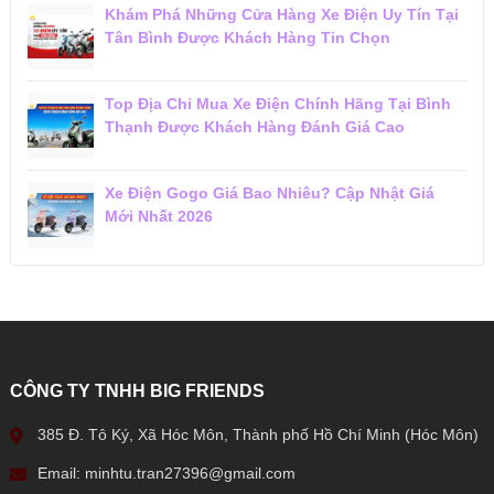
Khám Phá Những Cửa Hàng Xe Điện Uy Tín Tại
Tân Bình Được Khách Hàng Tin Chọn
Top Địa Chỉ Mua Xe Điện Chính Hãng Tại Bình
Thạnh Được Khách Hàng Đánh Giá Cao
Xe Điện Gogo Giá Bao Nhiêu? Cập Nhật Giá
Mới Nhất 2026
CÔNG TY TNHH BIG FRIENDS
385 Đ. Tô Ký, Xã Hóc Môn, Thành phố Hồ Chí Minh (Hóc Môn)
Email: minhtu.tran27396@gmail.com