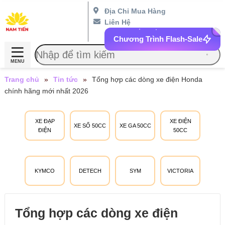
Địa Chỉ Mua Hàng
Liên Hệ
Chương Trình Flash-Sale
MENU
Trang chủ
»
Tin tức
»
Tổng hợp các dòng xe điện Honda
chính hãng mới nhất 2026
XE ĐẠP
XE ĐIỆN
XE SỐ 50CC
XE GA 50CC
ĐIỆN
50CC
KYMCO
DETECH
SYM
VICTORIA
Tổng hợp các dòng xe điện