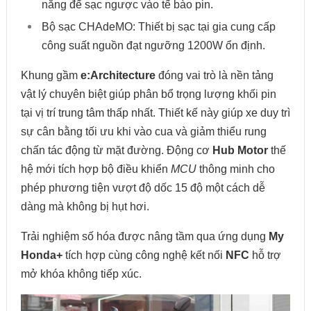
năng để sạc ngược vào tế bào pin.
Bộ sạc CHAdeMO: Thiết bị sạc tại gia cung cấp
công suất nguồn đạt ngưỡng 1200W ổn định.
Khung gầm
e:Architecture
đóng vai trò là nền tảng
vật lý chuyên biệt giúp phân bổ trọng lượng khối pin
tại vị trí trung tâm thấp nhất. Thiết kế này giúp xe duy trì
sự cân bằng tối ưu khi vào cua và giảm thiểu rung
chấn tác động từ mặt đường. Động cơ
Hub Motor
thế
hệ mới tích hợp bộ điều khiển
MCU
thông minh cho
phép phương tiện vượt độ dốc 15 độ một cách dễ
dàng mà không bị hụt hơi.
Trải nghiệm số hóa được nâng tầm qua ứng dụng
My
Honda+
tích hợp cùng công nghệ kết nối
NFC
hỗ trợ
mở khóa không tiếp xúc.