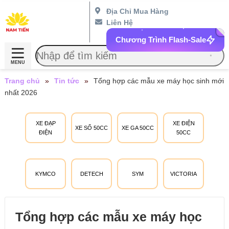
Địa Chỉ Mua Hàng
Liên Hệ
Chương Trình Flash-Sale
MENU
Trang chủ
»
Tin tức
»
Tổng hợp các mẫu xe máy học sinh mới
nhất 2026
XE ĐẠP
XE ĐIỆN
XE SỐ 50CC
XE GA 50CC
ĐIỆN
50CC
KYMCO
DETECH
SYM
VICTORIA
Tổng hợp các mẫu xe máy học