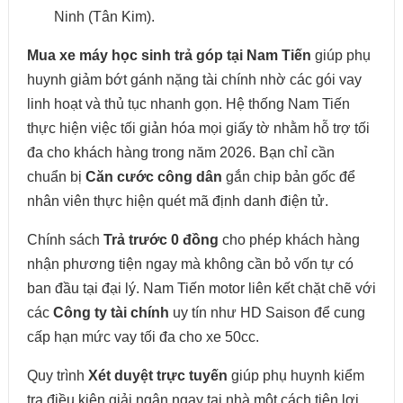
Ninh (Tân Kim).
Mua xe máy học sinh trả góp tại Nam Tiến
giúp phụ
huynh giảm bớt gánh nặng tài chính nhờ các gói vay
linh hoạt và thủ tục nhanh gọn. Hệ thống Nam Tiến
thực hiện việc tối giản hóa mọi giấy tờ nhằm hỗ trợ tối
đa cho khách hàng trong năm 2026. Bạn chỉ cần
chuẩn bị
Căn cước công dân
gắn chip bản gốc để
nhân viên thực hiện quét mã định danh điện tử.
Chính sách
Trả trước 0 đồng
cho phép khách hàng
nhận phương tiện ngay mà không cần bỏ vốn tự có
ban đầu tại đại lý. Nam Tiến motor liên kết chặt chẽ với
các
Công ty tài chính
uy tín như HD Saison để cung
cấp hạn mức vay tối đa cho xe 50cc.
Quy trình
Xét duyệt trực tuyến
giúp phụ huynh kiểm
tra điều kiện giải ngân ngay tại nhà một cách tiện lợi