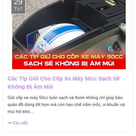
29
Th7
Các Típ Giữ Cho Cốp Xe Máy 50cc Sạch Sẽ
Không Bị Ám Mùi
Giữ cốp xe máy 50cc luôn sạch và thơm không chỉ giúp bảo
quản đồ dùng tốt hơn mà còn hạn chế nấm mốc, vi khuẩn và
mùi hôi khó...
Chi tiết