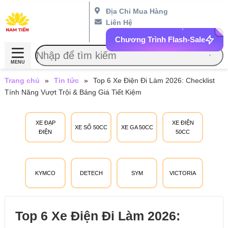
Địa Chỉ Mua Hàng
Liên Hệ
Chương Trình Flash-Sale
MENU
Trang chủ
»
Tin tức
»
Top 6 Xe Điện Đi Làm 2026: Checklist
Tính Năng Vượt Trội & Bảng Giá Tiết Kiệm
XE ĐẠP
XE ĐIỆN
XE SỐ 50CC
XE GA 50CC
ĐIỆN
50CC
KYMCO
DETECH
SYM
VICTORIA
Top 6 Xe Điện Đi Làm 2026: