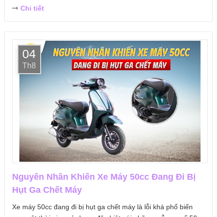
Chi tiết
04
Th8
Nguyên Nhân Khiến Xe Máy 50cc Đang Đi Bị
Hụt Ga Chết Máy
Xe máy 50cc đang đi bị hụt ga chết máy là lỗi khá phổ biến