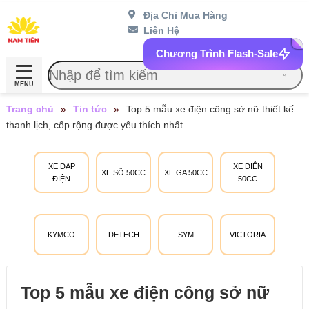
Địa Chỉ Mua Hàng
Liên Hệ
Chương Trình Flash-Sale
MENU
Trang chủ
»
Tin tức
»
Top 5 mẫu xe điện công sở nữ thiết kế
thanh lịch, cốp rộng được yêu thích nhất
XE ĐẠP
XE ĐIỆN
XE SỐ 50CC
XE GA 50CC
ĐIỆN
50CC
KYMCO
DETECH
SYM
VICTORIA
Top 5 mẫu xe điện công sở nữ