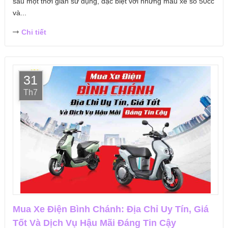
sau một thời gian sử dụng, đặc biệt với những mẫu xe số 50cc
và...
Chi tiết
31
Th7
Mua Xe Điện Bình Chánh: Địa Chỉ Uy Tín, Giá
Tốt Và Dịch Vụ Hậu Mãi Đáng Tin Cậy