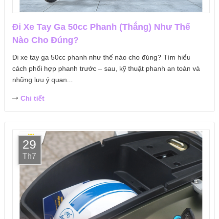
Đi Xe Tay Ga 50cc Phanh (Thắng) Như Thế
Nào Cho Đúng?
Đi xe tay ga 50cc phanh như thế nào cho đúng? Tìm hiểu
cách phối hợp phanh trước – sau, kỹ thuật phanh an toàn và
những lưu ý quan...
Chi tiết
29
Th7