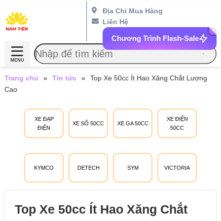
Địa Chỉ Mua Hàng
Liên Hệ
Chương Trình Flash-Sale
MENU
Trang chủ
»
Tin tức
»
Top Xe 50cc Ít Hao Xăng Chắt Lượng
Cao
XE ĐẠP
XE ĐIỆN
XE SỐ 50CC
XE GA 50CC
ĐIỆN
50CC
KYMCO
DETECH
SYM
VICTORIA
Top Xe 50cc Ít Hao Xăng Chắt