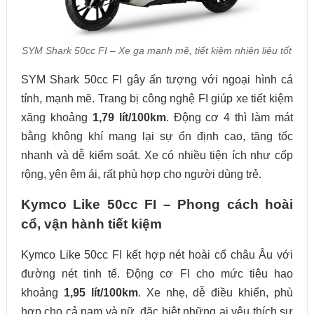
SYM Shark 50cc FI – Xe ga mạnh mẽ, tiết kiệm nhiên liệu tốt
SYM Shark 50cc FI gây ấn tượng với ngoại hình cá
tính, mạnh mẽ. Trang bị công nghệ FI giúp xe tiết kiệm
xăng khoảng
1,79 lít/100km
. Động cơ 4 thì làm mát
bằng không khí mang lại sự ổn định cao, tăng tốc
nhanh và dễ kiểm soát. Xe có nhiều tiện ích như cốp
rộng, yên êm ái, rất phù hợp cho người dùng trẻ.
Kymco Like 50cc FI – Phong cách hoài
cổ, vận hành tiết kiệm
Kymco Like 50cc FI kết hợp nét hoài cổ châu Âu với
đường nét tinh tế. Động cơ FI cho mức tiêu hao
khoảng
1,95 lít/100km
. Xe nhẹ, dễ điều khiển, phù
hợp cho cả nam và nữ, đặc biệt những ai yêu thích sự