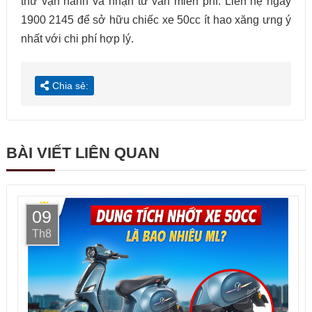
thử vận hành và nhận tư vấn miễn phí. Liên hệ ngay
1900 2145 để sở hữu chiếc xe 50cc ít hao xăng ưng ý
nhất với chi phí hợp lý.
Chia sẻ:
BÀI VIẾT LIÊN QUAN
09
Th8