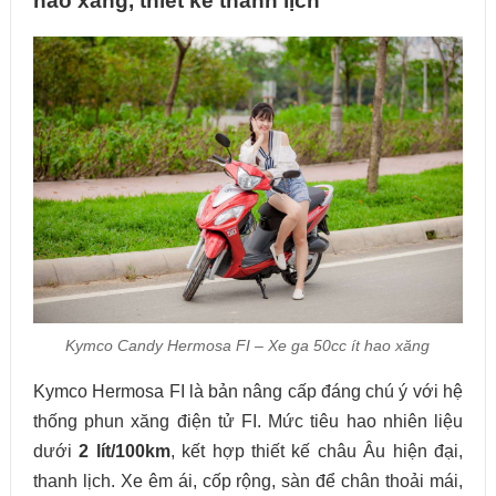
hao xăng, thiết kế thanh lịch
Kymco Candy Hermosa FI – Xe ga 50cc ít hao xăng
Kymco Hermosa FI là bản nâng cấp đáng chú ý với hệ
thống phun xăng điện tử FI. Mức tiêu hao nhiên liệu
dưới
2 lít/100km
, kết hợp thiết kế châu Âu hiện đại,
thanh lịch. Xe êm ái, cốp rộng, sàn để chân thoải mái,