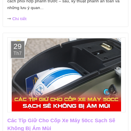
cách phối hợp phanh trước – sau, kỹ thuật phanh an toàn và
những lưu ý quan...
Chi tiết
29
Th7
Các Típ Giữ Cho Cốp Xe Máy 50cc Sạch Sẽ
Không Bị Ám Mùi