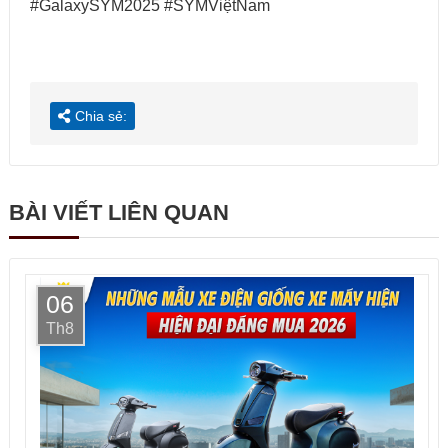
#GalaxySYM2025 #SYMViệtNam
Chia sẻ:
BÀI VIẾT LIÊN QUAN
06
Th8