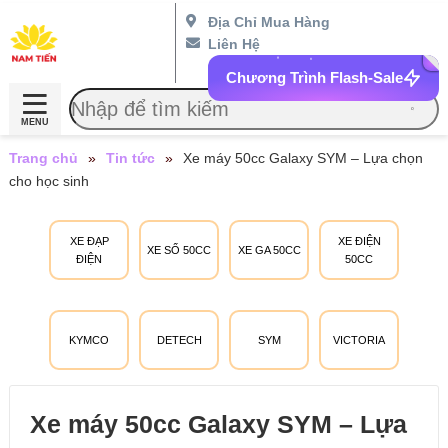
Địa Chỉ Mua Hàng
Liên Hệ
Chương Trình Flash-Sale
MENU
Trang chủ
»
Tin tức
»
Xe máy 50cc Galaxy SYM – Lựa chọn
cho học sinh
XE ĐẠP
XE ĐIỆN
XE SỐ 50CC
XE GA 50CC
ĐIỆN
50CC
KYMCO
DETECH
SYM
VICTORIA
Xe máy 50cc Galaxy SYM – Lựa