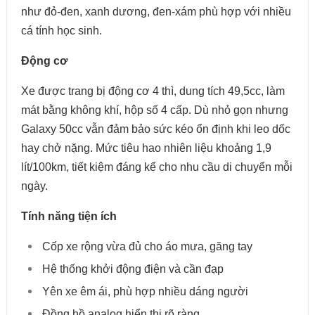
như đỏ-đen, xanh dương, đen-xám phù hợp với nhiều
cá tính học sinh.
Động cơ
Xe được trang bị động cơ 4 thì, dung tích 49,5cc, làm
mát bằng không khí, hộp số 4 cấp. Dù nhỏ gọn nhưng
Galaxy 50cc vẫn đảm bảo sức kéo ổn định khi leo dốc
hay chở nặng. Mức tiêu hao nhiên liệu khoảng 1,9
lít/100km, tiết kiệm đáng kể cho nhu cầu di chuyển mỗi
ngày.
Tính năng tiện ích
Cốp xe rộng vừa đủ cho áo mưa, găng tay
Hệ thống khởi động điện và cần đạp
Yên xe êm ái, phù hợp nhiều dáng người
Đồng hồ analog hiển thị rõ ràng