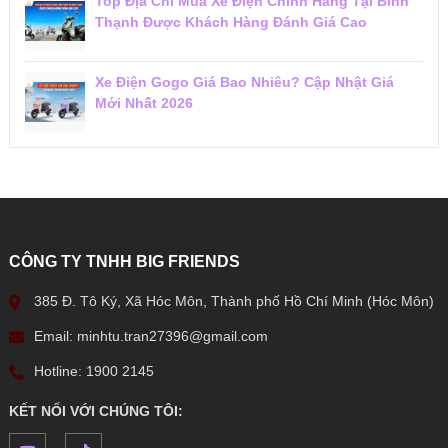
Top Địa Chỉ Mua Xe Điện Chính Hãng Tại Bình
Thạnh Được Khách Hàng Đánh Giá Cao
Xe Điện Gogo Giá Bao Nhiêu? Cập Nhật Giá
Mới Nhất 2026
CÔNG TY TNHH BIG FRIENDS
385 Đ. Tô Ký, Xã Hóc Môn, Thành phố Hồ Chí Minh (Hóc Môn)
Email: minhtu.tran27396@gmail.com
Hotline: 1900 2145
KẾT NỐI VỚI CHÚNG TÔI: