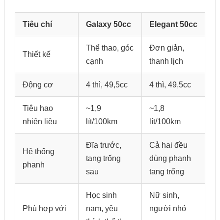
Tiêu chí
Galaxy 50cc
Elegant 50cc
Thể thao, góc
Đơn giản,
Thiết kế
cạnh
thanh lịch
Động cơ
4 thì, 49,5cc
4 thì, 49,5cc
Tiêu hao
~1,9
~1,8
nhiên liệu
lít/100km
lít/100km
Đĩa trước,
Cả hai đều
Hệ thống
tang trống
dùng phanh
phanh
sau
tang trống
Học sinh
Nữ sinh,
Phù hợp với
nam, yêu
người nhỏ