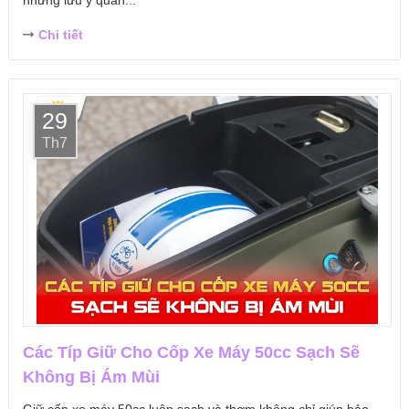
những lưu ý quan...
Chi tiết
29
Th7
Các Típ Giữ Cho Cốp Xe Máy 50cc Sạch Sẽ
Không Bị Ám Mùi