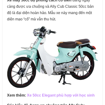
Xe máy 50cc độ phong cách cổ điển
đang ngày
càng được ưa chuộng và Ally Cub Classic 50cc bản
độ là đại diện hoàn hảo. Mẫu xe này mang đến một
diện mạo “cổ” mà vẫn thu hút.
Xem thêm:
Xe 50cc Elegant phù hợp với học sinh