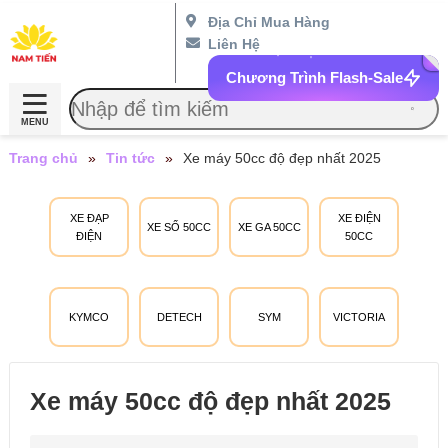
Địa Chỉ Mua Hàng
Liên Hệ
Chương Trình Flash-Sale
MENU
Trang chủ
»
Tin tức
»
Xe máy 50cc độ đẹp nhất 2025
XE ĐẠP
XE ĐIỆN
XE SỐ 50CC
XE GA 50CC
ĐIỆN
50CC
KYMCO
DETECH
SYM
VICTORIA
Xe máy 50cc độ đẹp nhất 2025