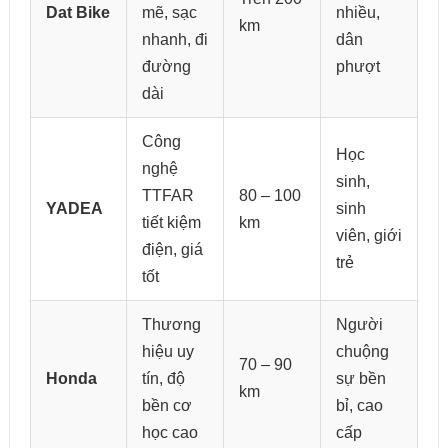
Dat Bike
mẽ, sạc
nhiều,
km
nhanh, đi
dân
đường
phượt
dài
Công
Học
nghệ
sinh,
TTFAR
80 – 100
YADEA
sinh
tiết kiệm
km
viên, giới
điện, giá
trẻ
tốt
Thương
Người
hiệu uy
chuộng
70 – 90
Honda
tín, độ
sự bền
km
bền cơ
bỉ, cao
học cao
cấp