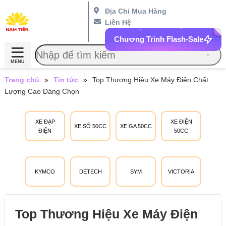
Địa Chỉ Mua Hàng
Liên Hệ
Chương Trình Flash-Sale
MENU
Trang chủ
»
Tin tức
»
Top Thương Hiệu Xe Máy Điện Chất
Lượng Cao Đáng Chọn
XE ĐẠP
XE ĐIỆN
XE SỐ 50CC
XE GA 50CC
ĐIỆN
50CC
KYMCO
DETECH
SYM
VICTORIA
Top Thương Hiệu Xe Máy Điện