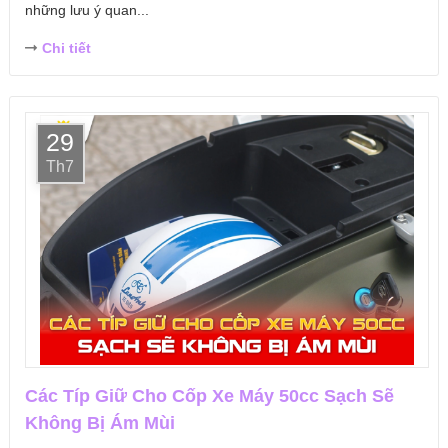
những lưu ý quan...
Chi tiết
29
Th7
Các Típ Giữ Cho Cốp Xe Máy 50cc Sạch Sẽ
Không Bị Ám Mùi