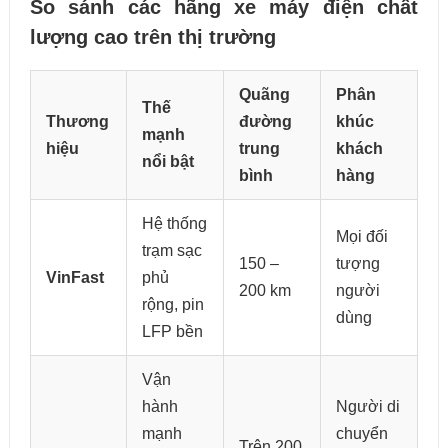
So sánh các hãng xe máy điện chất
lượng cao trên thị trường
Quãng
Phân
Thế
Thương
đường
khúc
mạnh
hiệu
trung
khách
nổi bật
bình
hàng
Hệ thống
Mọi đối
trạm sạc
150 –
tượng
VinFast
phủ
200 km
người
rộng, pin
dùng
LFP bền
Vận
hành
Người di
mạnh
chuyển
Trên 200