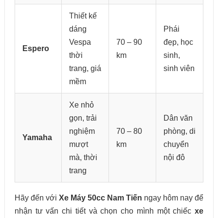
Thiết kế
dáng
Phái
Vespa
70 – 90
đẹp, học
Espero
thời
km
sinh,
trang, giá
sinh viên
mềm
Xe nhỏ
gọn, trải
Dân văn
nghiệm
70 – 80
phòng, di
Yamaha
mượt
km
chuyển
mà, thời
nội đô
trang
Hãy đến với
Xe Máy 50cc Nam Tiến
ngay hôm nay để
nhận tư vấn chi tiết và chọn cho mình một chiếc
xe